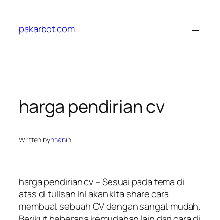
Skip
to
pakarbot.com
content
harga pendirian cv
Written by
hhan
in
harga pendirian cv – Sesuai pada tema di
atas di tulisan ini akan kita share cara
membuat sebuah CV dengan sangat mudah.
Berikut beberapa kemudahan lain dari cara di