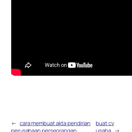
←
cara membuat akta pendirian
buat cv
perusahaan perseorangan
usaha
→