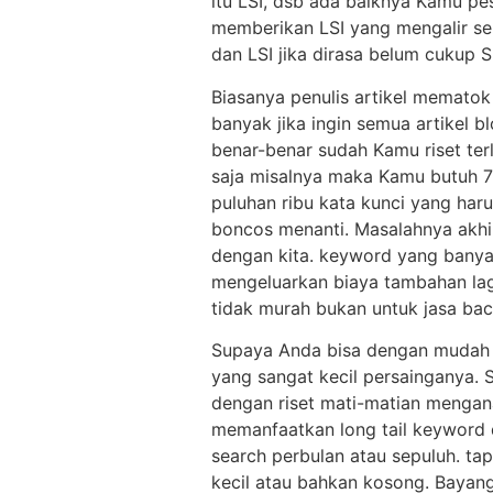
itu LSI, dsb ada baiknya Kamu pes
memberikan LSI yang mengalir sen
dan LSI jika dirasa belum cukup 
Biasanya penulis artikel mematok
banyak jika ingin semua artikel 
benar-benar sudah Kamu riset terl
saja misalnya maka Kamu butuh 7
puluhan ribu kata kunci yang haru
boncos menanti. Masalahnya akhi
dengan kita. keyword yang banya
mengeluarkan biaya tambahan lag
tidak murah bukan untuk jasa bac
Supaya Anda bisa dengan mudah m
yang sangat kecil persainganya. S
dengan riset mati-matian mengana
memanfaatkan long tail keyword d
search perbulan atau sepuluh. tap
kecil atau bahkan kosong. Bayang