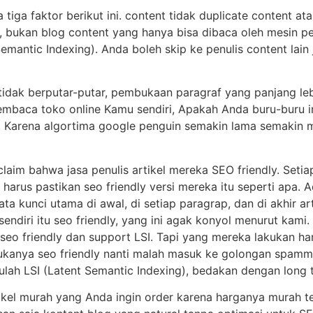
iga faktor berikut ini. content tidak duplicate content atau
bukan blog content yang hanya bisa dibaca oleh mesin pen
emantic Indexing). Anda boleh skip ke penulis content lain j
s tidak berputar-putar, pembukaan paragraf yang panjang le
pembaca toko online Kamu sendiri, Apakah Anda buru-buru 
 Karena algortima google penguin semakin lama semakin 
laim bahwa jasa penulis artikel mereka SEO friendly. Seti
harus pastikan seo friendly versi mereka itu seperti apa
kata kunci utama di awal, di setiap paragrap, dan di akhir art
ndiri itu seo friendly, yang ini agak konyol menurut kami. A
eo friendly dan support LSI. Tapi yang mereka lakukan h
bukanya seo friendly nanti malah masuk ke golongan spammy
ah LSI (Latent Semantic Indexing), bedakan dengan long t
ikel murah yang Anda ingin order karena harganya murah te