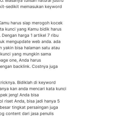
. Biasanya tulisan natural justru
ikit-sedikit memasukan keyword
. Kamu harus siap merogoh kocek
ata kunci yang Kamu bidik harus
 Dengan harga 1 artikel 7 ribu
ntuk mengupdate web anda. ada
an yakin bisa halaman satu atau
a kunci yang mungkin sama
page one, Anda harus
engan backlink. Costnya juga
icknya. Bidiklah di keyword
asanya kan anda mencari kata kunci
apek jeng! Anda bisa
 riset Anda, bisa jadi hanya 5
 besar tingkat persaingan juga
g content dari jasa penulis