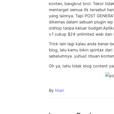
konten, bangkrut bro!. Tekor tid
mentarget semua ltk tersebut han
yang lainnya. Tapi POST GENERATO
dikemas dalam sebuah plugin wp s
olshop tanpa keluar budget.Apli
v.1 cukup $24 unlimited web dan s
Trick lain lagi kalau anda benar-b
blog, lalu kamu bikin spintax da
sebelumnya. yuhuu! ribuan konte
Oh ya, tahu tidak blog content y
By
hhan