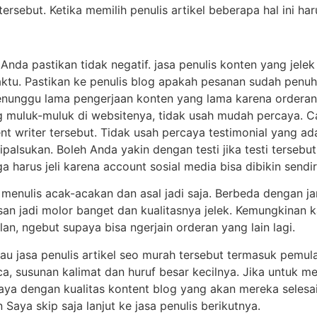
tersebut. Ketika memilih penulis artikel beberapa hal ini h
 Anda pastikan tidak negatif. jasa penulis konten yang jele
waktu. Pastikan ke penulis blog apakah pesanan sudah penuh
enunggu lama pengerjaan konten yang lama karena orderan
 muluk-muluk di websitenya, tidak usah mudah percaya. Ca
nt writer tersebut. Tidak usah percaya testimonial yang a
ipalsukan. Boleh Anda yakin dengan testi jika testi tersebu
a harus jeli karena account sosial media bisa dibikin sendir
g menulis acak-acakan dan asal jadi saja. Berbeda dengan j
san jadi molor banget dan kualitasnya jelek. Kemungkinan 
an, ngebut supaya bisa ngerjain orderan yang lain lagi.
lau jasa penulis artikel seo murah tersebut termasuk pemula.
ca, susunan kalimat dan huruf besar kecilnya. Jika untuk men
a dengan kualitas kontent blog yang akan mereka selesaik
 Saya skip saja lanjut ke jasa penulis berikutnya.