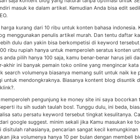
an saja kontent blog yang natural tanpa optimasi untuk SEO
diri masuk ke dalam artikel. Kemudian Anda bisa edit sed
SEO.
 harga kurang dari 10 ribu untuk konten bahasa indonesia
blog menggunakan penulis artikel murah. Dan tentu daftar k
ebih dulu dan yakin bisa berkompetisi di keyword tersebut.
00 ribu rupiah hanya untuk memperoleh seratus konten u
s anda pilih hanya 100 saja, kamu benar-benar harus jeli d
r-akhir ini banyak pemain toko online yang mengincar kat
k search volumenya biasanya memang sulit untuk naik ke 
i untuk mendongkraknya. Biasanya kontent blog disuntik d
klink?.
emperoleh pengunjung ke money site ini saya bocorkan tr
eperti itu sih sudah taulah bos!. Tunggu dulu, ini beda, bi
lisa satu persatu keyword tersebut tingkat kesulitanya. C
ari google suggest. minim sekali jika Kamu masukan ke tool
i disitulah rahasianya, pencarian sangat kecil kemungkinan
kan jika volumenya hanya 10 per bulan dengan membeli blo