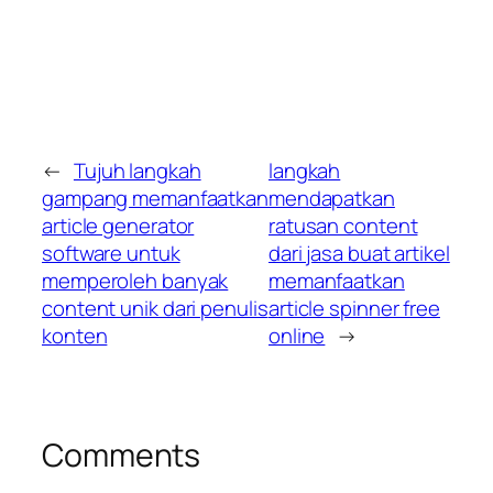
←
Tujuh langkah
langkah
gampang memanfaatkan
mendapatkan
article generator
ratusan content
software untuk
dari jasa buat artikel
memperoleh banyak
memanfaatkan
content unik dari penulis
article spinner free
konten
online
→
Comments