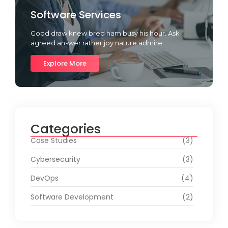
Software Services
Good draw knew bred ham busy his hour. Ask
agreed answer rather joy nature admire.
Explore More
Categories
Case Studies
(3)
Cybersecurity
(3)
DevOps
(4)
Software Development
(2)