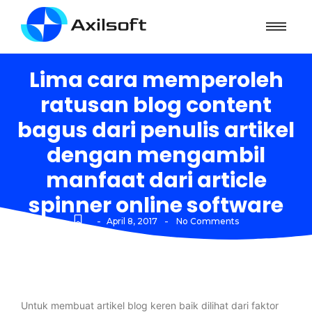
Lima cara memperoleh
ratusan blog content
bagus dari penulis artikel
dengan mengambil
manfaat dari article
spinner online software
-
-
April 8, 2017
No Comments
Untuk membuat artikel blog keren baik dilihat dari faktor