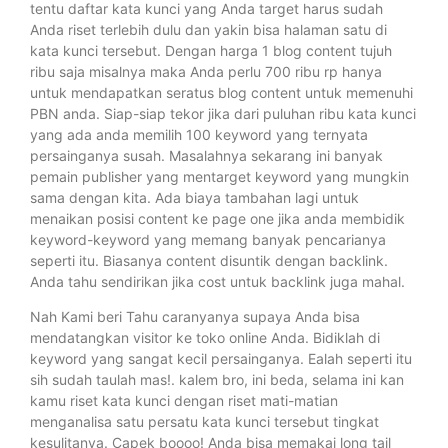
tentu daftar kata kunci yang Anda target harus sudah
Anda riset terlebih dulu dan yakin bisa halaman satu di
kata kunci tersebut. Dengan harga 1 blog content tujuh
ribu saja misalnya maka Anda perlu 700 ribu rp hanya
untuk mendapatkan seratus blog content untuk memenuhi
PBN anda. Siap-siap tekor jika dari puluhan ribu kata kunci
yang ada anda memilih 100 keyword yang ternyata
persainganya susah. Masalahnya sekarang ini banyak
pemain publisher yang mentarget keyword yang mungkin
sama dengan kita. Ada biaya tambahan lagi untuk
menaikan posisi content ke page one jika anda membidik
keyword-keyword yang memang banyak pencarianya
seperti itu. Biasanya content disuntik dengan backlink.
Anda tahu sendirikan jika cost untuk backlink juga mahal.
Nah Kami beri Tahu caranyanya supaya Anda bisa
mendatangkan visitor ke toko online Anda. Bidiklah di
keyword yang sangat kecil persainganya. Ealah seperti itu
sih sudah taulah mas!. kalem bro, ini beda, selama ini kan
kamu riset kata kunci dengan riset mati-matian
menganalisa satu persatu kata kunci tersebut tingkat
kesulitanya. Capek boooo! Anda bisa memakai long tail