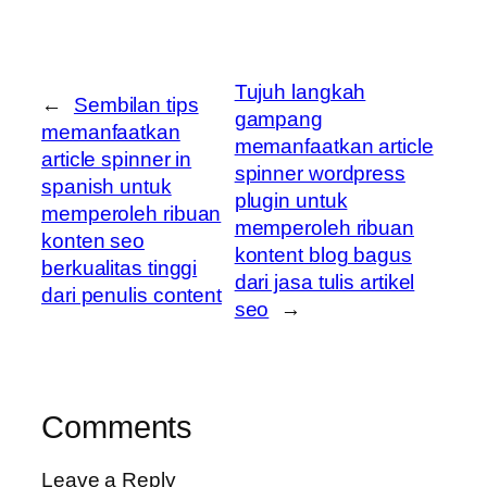
Tujuh langkah
←
Sembilan tips
gampang
memanfaatkan
memanfaatkan article
article spinner in
spinner wordpress
spanish untuk
plugin untuk
memperoleh ribuan
memperoleh ribuan
konten seo
kontent blog bagus
berkualitas tinggi
dari jasa tulis artikel
dari penulis content
seo
→
Comments
Leave a Reply