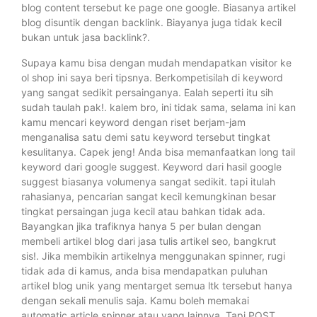
blog content tersebut ke page one google. Biasanya artikel
blog disuntik dengan backlink. Biayanya juga tidak kecil
bukan untuk jasa backlink?.
Supaya kamu bisa dengan mudah mendapatkan visitor ke
ol shop ini saya beri tipsnya. Berkompetisilah di keyword
yang sangat sedikit persainganya. Ealah seperti itu sih
sudah taulah pak!. kalem bro, ini tidak sama, selama ini kan
kamu mencari keyword dengan riset berjam-jam
menganalisa satu demi satu keyword tersebut tingkat
kesulitanya. Capek jeng! Anda bisa memanfaatkan long tail
keyword dari google suggest. Keyword dari hasil google
suggest biasanya volumenya sangat sedikit. tapi itulah
rahasianya, pencarian sangat kecil kemungkinan besar
tingkat persaingan juga kecil atau bahkan tidak ada.
Bayangkan jika trafiknya hanya 5 per bulan dengan
membeli artikel blog dari jasa tulis artikel seo, bangkrut
sis!. Jika membikin artikelnya menggunakan spinner, rugi
tidak ada di kamus, anda bisa mendapatkan puluhan
artikel blog unik yang mentarget semua ltk tersebut hanya
dengan sekali menulis saja. Kamu boleh memakai
automatic article spinner atau yang lainnya. Tapi POST