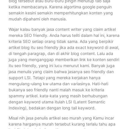
blog tersebut atau buru-buru pingin menutup tab saja
ketika membacanya. Karena algortima google penguin
semakin kesini semakin memperhitungkan konten yang
mudah dipahami oleh manusia.
Wajar kalau banyak jasa content writer yang claim artikel
mereka SEO friendly. Anda harus teliti dalam hal ini, karena
kriteria SEO setiap orang tidak sama. Ada yang berpikir
artikel blog itu seo friendly jika ada exact keyword di awal,
di tengah paragrap, dan di akhir blog content. Lalu ada
juga yang menganggap memberikan link ke konten sendiri
itu seo friendly, yang ini lucu menurut kami. Banyak juga
jasa menulis yang claim bahwa jasanya seo friendly dan
support LSI. Tetapi yang mereka kerjakan hanya
mengulang-ulang kw utama dan variasinya. Hati-hati
bukanya seo friendly nanti malah masuk ke kriteria
spammy artikel. kata-kata yang masih berhubungan
dengan keyword utama itulah LSI (Latent Semantic
Indexing), bedakan dengan long tail keyword.
Misal nih jasa penulis artikel seo murah yang Kamu incar
karena harganya murah tersebut kurang terlalu tahu apa