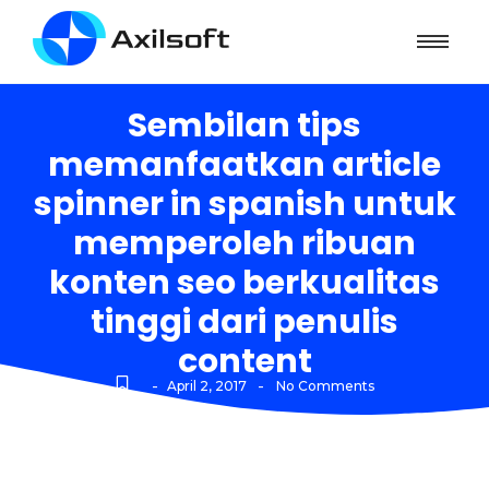
Sembilan tips
memanfaatkan article
spinner in spanish untuk
memperoleh ribuan
konten seo berkualitas
tinggi dari penulis
content
-
-
April 2, 2017
No Comments