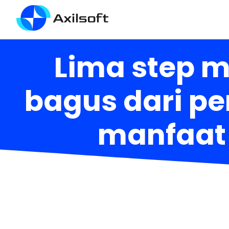
Lima step 
bagus dari p
manfaat 