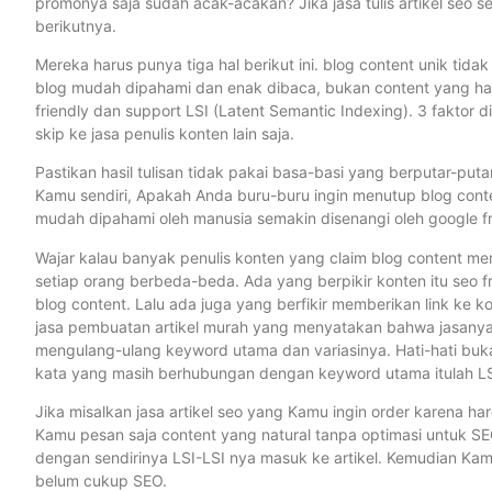
promonya saja sudah acak-acakan? Jika jasa tulis artikel seo sep
berikutnya.
Mereka harus punya tiga hal berikut ini. blog content unik tida
blog mudah dipahami dan enak dibaca, bukan content yang han
friendly dan support LSI (Latent Semantic Indexing). 3 faktor di
skip ke jasa penulis konten lain saja.
Pastikan hasil tulisan tidak pakai basa-basi yang berputar-putar
Kamu sendiri, Apakah Anda buru-buru ingin menutup blog cont
mudah dipahami oleh manusia semakin disenangi oleh google f
Wajar kalau banyak penulis konten yang claim blog content merek
setiap orang berbeda-beda. Ada yang berpikir konten itu seo fr
blog content. Lalu ada juga yang berfikir memberikan link ke ko
jasa pembuatan artikel murah yang menyatakan bahwa jasanya 
mengulang-ulang keyword utama dan variasinya. Hati-hati bukan
kata yang masih berhubungan dengan keyword utama itulah LSI
Jika misalkan jasa artikel seo yang Kamu ingin order karena ha
Kamu pesan saja content yang natural tanpa optimasi untuk SE
dengan sendirinya LSI-LSI nya masuk ke artikel. Kemudian Kamu
belum cukup SEO.