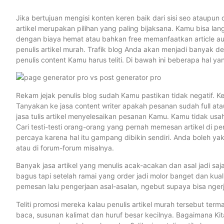
Jika bertujuan mengisi konten keren baik dari sisi seo atau
artikel merupakan pilihan yang paling bijaksana. Kamu bisa lan
dengan biaya hemat atau bahkan free memanfaatkan article aut
penulis artikel murah. Trafik blog Anda akan menjadi banyak
penulis content Kamu harus teliti. Di bawah ini beberapa hal ya
Rekam jejak penulis blog sudah Kamu pastikan tidak negatif. 
Tanyakan ke jasa content writer apakah pesanan sudah full ata
jasa tulis artikel menyelesaikan pesanan Kamu. Kamu tidak us
Cari testi-testi orang-orang yang pernah memesan artikel di pen
percaya karena hal itu gampang dibikin sendiri. Anda boleh yakin
atau di forum-forum misalnya.
Banyak jasa artikel yang menulis acak-acakan dan asal jadi sa
bagus tapi setelah ramai yang order jadi molor banget dan kua
pemesan lalu pengerjaan asal-asalan, ngebut supaya bisa ngerja
Teliti promosi mereka kalau penulis artikel murah tersebut te
baca, susunan kalimat dan huruf besar kecilnya. Bagaimana Ki