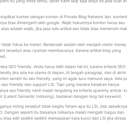
erti itu yang Anda temui, saran Kami skip saja lanjut ke jasa buat ar
k duplikat konten dengan konten di Private Blog Network lain. konten
ya bisa dimengerti oleh google. Wajib hukumnya konten harus seo
 atas adalah wajib, jika jasa tulis artikel seo tidak bisa memenuhi ma
 tidak fokus ke materi. Berlakulah seolah-olah menjadi visitor money 
ent tersebut atau nyaman membacanya. Karena artikel blog yang
red.
a SEO friendly. Anda harus teliti dalam hal ini, karena kriteria SEO
iendly jika ada kw utama di depan, di tengah paragrap, dan di akhir
nten sendiri itu seo friendly, yang ini agak lucu menurut saya. Ada j
seo friendly dan support LSI. Tapi yang mereka kerjakan hanya
ya seo friendly nanti malah tergolong ke kriteria spammy article. k
 (Latent Semantic Indexing), bedakan dengan long tail keyword.
rganya miring tersebut tidak begitu faham apa itu LSI, dsb sebaikny
O. Dengan seperti itu biasanya tulisanya malah mengalir bagus dan
 bisa edit sedikit-sedikit memasukan kata kunci dan LSI jika dirasa