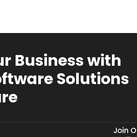
r Business with
ftware Solutions
ure
Join 