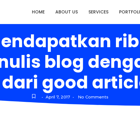
HOME
ABOUT US
SERVICES
PORTFOL
mendapatkan rib
enulis blog den
dari good articl
April 7, 2017
No Comments
-
-