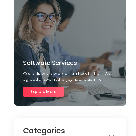
Software Services
Good draw knew bred ham busy his hour. Ask
agreed answer rather joy nature admire.
Explore More
Categories