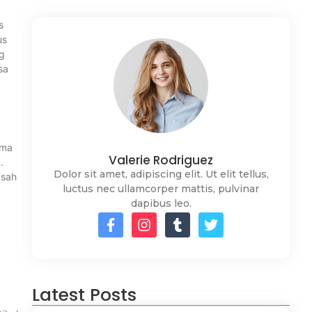
s
us
ng
sa
ama
Valerie Rodriguez
.
Dolor sit amet, adipiscing elit. Ut elit tellus,
usah
luctus nec ullamcorper mattis, pulvinar
,
dapibus leo.
Latest Posts