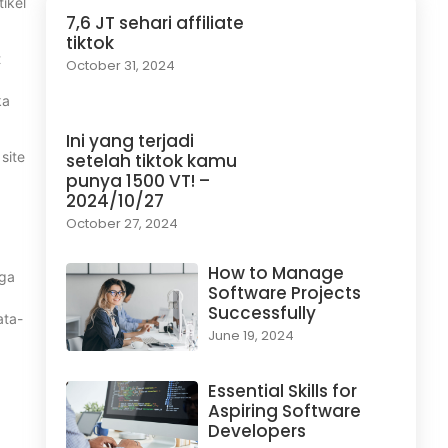
tikel
7,6 JT sehari affiliate
tiktok
t
October 31, 2024
ka
Ini yang terjadi
site
setelah tiktok kamu
punya 1500 VT! –
2024/10/27
October 27, 2024
How to Manage
uga
Software Projects
Successfully
ata-
June 19, 2024
a
Essential Skills for
Aspiring Software
Developers