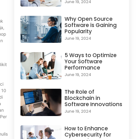
June 19, 2024
Why Open Source
uk
Software is Gaining
ja,
Popularity
hop
June 19, 2024
an
5 Ways to Optimize
Your Software
ikit
Performance
June 19, 2024
ci
 10
The Role of
di
Blockchain in
Software Innovations
a
an
June 19, 2024
 Per
How to Enhance
Cybersecurity for
ulis