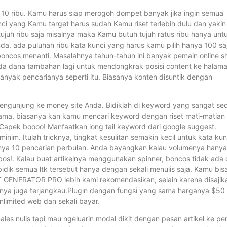
 10 ribu. Kamu harus siap merogoh dompet banyak jika ingin semua
nci yang Kamu target harus sudah Kamu riset terlebih dulu dan yakin
tujuh ribu saja misalnya maka Kamu butuh tujuh ratus ribu hanya unt
. ada puluhan ribu kata kunci yang harus kamu pilih hanya 100 sa
 boncos menanti. Masalahnya tahun-tahun ini banyak pemain online s
da dana tambahan lagi untuk mendongkrak posisi content ke halam
nyak pencarianya seperti itu. Biasanya konten disuntik dengan
ngunjung ke money site Anda. Bidiklah di keyword yang sangat sed
ak sama, biasanya kan kamu mencari keyword dengan riset mati-matian
 Capek boooo! Manfaatkan long tail keyword dari google suggest.
nim. Itulah tricknya, tingkat kesulitan semakin kecil untuk kata kun
anya 10 pencarian perbulan. Anda bayangkan kalau volumenya hanya
bos!. Kalau buat artikelnya menggunakan spinner, boncos tidak ada 
ik semua ltk tersebut hanya dengan sekali menulis saja. Kamu bis
ST GENERATOR PRO lebih kami rekomendasikan, selain karena disajik
tnya juga terjangkau.Plugin dengan fungsi yang sama harganya $50
imited web dan sekali bayar.
les nulis tapi mau ngeluarin modal dikit dengan pesan artikel ke pen