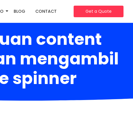
IO
BLOG
CONTACT
Get a Quote
uan content
gan mengambil
e spinner