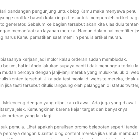
pun dari pandangan pengunjung untuk blog Kamu maka menyewa penuli
gsung scroll ke bawah kalau ingin tips untuk memperoleh artikel bag
o generator. Sebelum ke bagian tersebut akan kita ulas dulu tenta
 dengan memanfaatkan layanan mereka. Namun dalam hal memfilter ja
ng harus Kamu perhatikan saat memilih penulis artikel murah.
Kebiasaanya kerjaan jadi molor kalau orderan sudah membludak.
u belum, hal ini Anda lakukan supaya nanti tidak menunggu terlalu l
ah mudah percaya dengan janji-janji mereka yang muluk-muluk di web
ulis konten tersebut. Jika ada testimonial di website mereka, tidak 
 jika testi tersebut ditulis langsung oleh pelanggan di status twitter
ja. Melenceng dengan yang dijanjikan di awal. Ada juga yang diawal
litasnya jelek. Kemungkinan karena kejar target dan banyaknya
in orderan yang lain lagi.
rmasuk pemula. Lihat apakah penulisan promo belepotan seperti tanda
ta percaya dengan kualitas blog content mereka jika untuk membuat