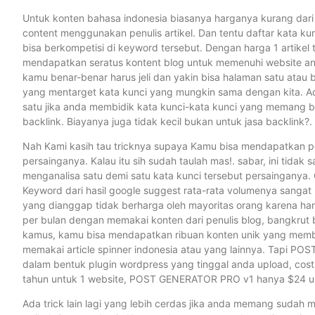
Untuk konten bahasa indonesia biasanya harganya kurang dari
content menggunakan penulis artikel. Dan tentu daftar kata ku
bisa berkompetisi di keyword tersebut. Dengan harga 1 artikel 
mendapatkan seratus kontent blog untuk memenuhi website anda
kamu benar-benar harus jeli dan yakin bisa halaman satu atau
yang mentarget kata kunci yang mungkin sama dengan kita. A
satu jika anda membidik kata kunci-kata kunci yang memang ba
backlink. Biayanya juga tidak kecil bukan untuk jasa backlink?.
Nah Kami kasih tau tricknya supaya Kamu bisa mendapatkan pe
persainganya. Kalau itu sih sudah taulah mas!. sabar, ini tid
menganalisa satu demi satu kata kunci tersebut persainganya.
Keyword dari hasil google suggest rata-rata volumenya sangat mi
yang dianggap tidak berharga oleh mayoritas orang karena h
per bulan dengan memakai konten dari penulis blog, bangkrut 
kamus, kamu bisa mendapatkan ribuan konten unik yang membid
memakai article spinner indonesia atau yang lainnya. Tapi PO
dalam bentuk plugin wordpress yang tinggal anda upload, cos
tahun untuk 1 website, POST GENERATOR PRO v1 hanya $24 unl
Ada trick lain lagi yang lebih cerdas jika anda memang sudah ma