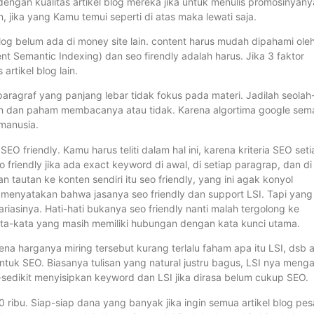
engan kualitas artikel blog mereka jika untuk menulis promosinyany
, jika yang Kamu temui seperti di atas maka lewati saja.
l blog belum ada di money site lain. content harus mudah dipahami ole
nt Semantic Indexing) dan seo firendly adalah harus. Jika 3 faktor
artikel blog lain.
paragraf yang panjang lebar tidak fokus pada materi. Jadilah seolah
an dan paham membacanya atau tidak. Karena algortima google sem
manusia.
O friendly. Kamu harus teliti dalam hal ini, karena kriteria SEO set
friendly jika ada exact keyword di awal, di setiap paragrap, dan di
tautan ke konten sendiri itu seo friendly, yang ini agak konyol
 menyatakan bahwa jasanya seo friendly dan support LSI. Tapi yang
sinya. Hati-hati bukanya seo friendly nanti malah tergolong ke
kata-kata yang masih memiliki hubungan dengan kata kunci utama.
rena harganya miring tersebut kurang terlalu faham apa itu LSI, dsb 
tuk SEO. Biasanya tulisan yang natural justru bagus, LSI nya menga
t-sedikit menyisipkan keyword dan LSI jika dirasa belum cukup SEO.
0 ribu. Siap-siap dana yang banyak jika ingin semua artikel blog pe