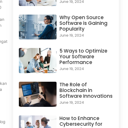
an
June 19, 2024
0
Why Open Source
gan
Software is Gaining
n
Popularity
June 19, 2024
ngat
5 Ways to Optimize
Your Software
Performance
June 19, 2024
akan
The Role of
a
Blockchain in
Software Innovations
June 19, 2024
How to Enhance
log
Cybersecurity for