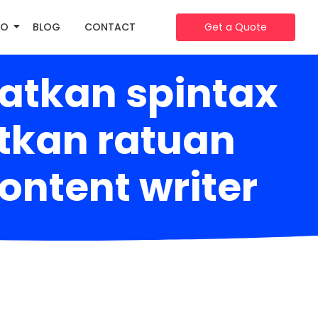
IO
BLOG
CONTACT
Get a Quote
atkan spintax
atkan ratuan
ontent writer