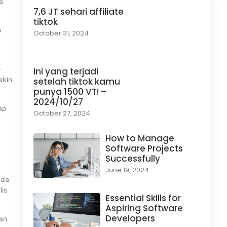
a
7,6 JT sehari affiliate
tiktok
h
October 31, 2024
-
Ini yang terjadi
akin
setelah tiktok kamu
punya 1500 VT! –
2024/10/27
iap
October 27, 2024
How to Manage
Software Projects
Successfully
June 19, 2024
ada
lis
Essential Skills for
Aspiring Software
Developers
san