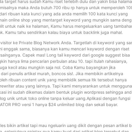
da target harus sudah Kamu riset terlebih dulu dan yakin bisa halam
aja misalnya maka Anda butuh 700 ribu rp hanya untuk memperoleh 10
 dari ribuan kata kunci yang ada anda memilih 100 kata kunci yang
pemain online shop yang mentarget keyword yang mungkin sama den
ulit untuk naik ke halaman, Kamu harus mengeluarkan uang tambaha
nk. Kamu tahu sendirikan kalau biaya untuk backlink juga mahal.
isitor ke Private Blog Network Anda. Targetlah di keyword yang sa
o, ini enggak sama, biasanya kan kamu mencari keyword dengan riset
rsainganya. Capek mas! Long tail keyword dari google suggest bisa
kin hanya lima pencarian perbulan atau 10. tapi itulah rahasianya,
juga kecil atau mungkin saja nol. Coba Kamu bayangkan jika
ri penulis artikel murah, boncos sis!. Jika membikin artikelnya
oleh ribuan content unik yang membidik semua ltk tersebut hanya
n rewriter atau yang lainnya. Tapi kami menyarankan untuk menggun
asi ini sudah dikemas dalam bentuk plugin wordpress sehingga and
log unik untuk toko online tanpa keluar uang.Aplikasi dengan fungsi
OR PRO versi 1 hanya $24 unlimited blog dan sekali bayar.
s bikin artikel tapi mau ngeluarin uang dikit dengan pesan artikel b
nya, selanjutnya spintax nya kamu buat dari artikel blog tersebut dan