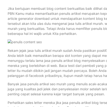
Jika bertujuan membuat blog content berkualitas baik dilihat d
PBN Kamu maka memanfaatkan penulis artikel merupakan keput
article generator download untuk mendapatkan kontent blog k
tersebut akan kita ulas dulu mengenai jasa tulis artikel mura
murah yang berkualitas. Tetapi Anda harus memfilter penulis b
beberapa hal ini wajib untuk Kita perhatikan.
Rekam jejak jasa tulis artikel murah sudah Anda pastikan positi
Anda lebih baik memastikan berapa slot konten yang dapat mer
menunggu terlalu lama jasa penulis artikel blog menyelesaikan
mereka yang berlebihan di web. Baca testi dari pembeli yang p
letter itu mudah dibikin jadi jangan mudah percaya. Boleh Anda 
pelanggan di facebook pribadinya, itupun masih tetap harus hati
Banyak jasa penulis artikel seo murah yang menulis acak-acaka
juga yang kualitas jadi jelek dan penyelesaian molor setelah l
penting cepat selesai karena kejar target banyak yang pesan.
Perhatikan sales letter mereka jika jasa penulis artikel blog te