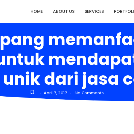
HOME
ABOUT US
SERVICES
PORTFOL
mpang memanfa
s untuk mendap
 unik dari jasa c
April 7, 2017
No Comments
-
-