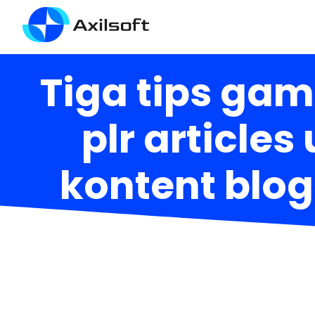
Tiga tips ga
plr article
kontent blog