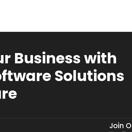
r Business with
ftware Solutions
ure
Join 