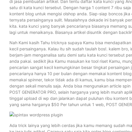
di jasa pembuatan artikel. Dan tentu daftar kata kunci yang An
satu di kata kunci tersebut. Dengan harga 1 content 7 ribu s
kontent blog untuk mengisi olshop anda. Siap-siap boncos jika
ternyata persainganya sulit. Masalahnya dekade ini banyak 
kita. kata kunci yang banyak pencarianya biasanya memang s
lagi untuk menaikanya. Biasanya artikel disuntik dengan backli
Nah Kami kasih Tahu tricknya supaya Kamu bisa mendapatkan v
kecil persainganya. Kalau itu sih sudah taulah bos!. kalem br
berjam-jam menganalisa satu demi satu kata kunci tersebut pe
anda pakai. sedikit jika Kamu masukan ke tool riset Kamu, mung
pencarian sangat kecil kemungkinan besar tingkat persaingan 
pencarianya hanya 10 per bulan dengan memakai kontent blog da
memakai spinner, tekor tidak ada di kamus, kamu bisa memper
dengan sekali menulis saja. Anda bisa mengunakan article spi
POST GENERATOR PRO, selain harganya yang lebih murah aplik
tinggal upload di wp dan jalankan dapat puluhan ribu kontent b
yang sama harganya $50 Per tahun untuk 1 web, POST GENERAT
Ada trick lainya yang lebih cerdas jika kamu memang sudah male
ke jasa tulis artikel. Caranya satu saja kita order blog content