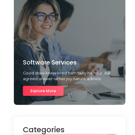
Software Services
Good draw knew bred ham busy his hour. Ask
agreed answer rather joy nature admire.
Explore More
Categories