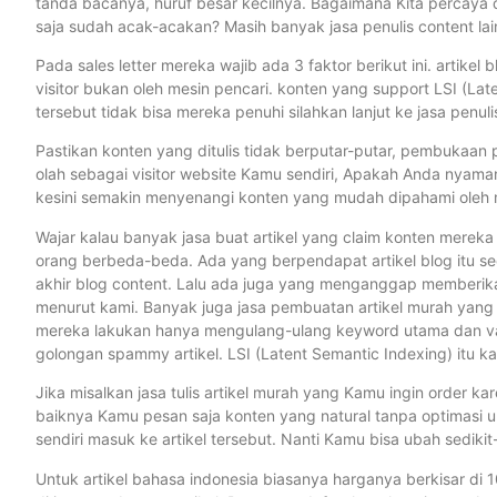
tanda bacanya, huruf besar kecilnya. Bagaimana Kita percaya d
saja sudah acak-acakan? Masih banyak jasa penulis content lain
Pada sales letter mereka wajib ada 3 faktor berikut ini. artike
visitor bukan oleh mesin pencari. konten yang support LSI (Late
tersebut tidak bisa mereka penuhi silahkan lanjut ke jasa penulis 
Pastikan konten yang ditulis tidak berputar-putar, pembukaan 
olah sebagai visitor website Kamu sendiri, Apakah Anda nyam
kesini semakin menyenangi konten yang mudah dipahami oleh 
Wajar kalau banyak jasa buat artikel yang claim konten mereka SE
orang berbeda-beda. Ada yang berpendapat artikel blog itu seo 
akhir blog content. Lalu ada juga yang menganggap memberikan 
menurut kami. Banyak juga jasa pembuatan artikel murah yang
mereka lakukan hanya mengulang-ulang keyword utama dan varia
golongan spammy artikel. LSI (Latent Semantic Indexing) itu 
Jika misalkan jasa tulis artikel murah yang Kamu ingin order ka
baiknya Kamu pesan saja konten yang natural tanpa optimasi un
sendiri masuk ke artikel tersebut. Nanti Kamu bisa ubah sediki
Untuk artikel bahasa indonesia biasanya harganya berkisar di 1