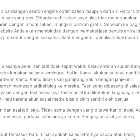
ari pandangan search engine optimization maupun dari sisi visitor un
usan yang pas. Dibagian akhir akan saya ulas trick menggunakan
eren dengan modal sekecil mungkin bahkan gratis. Sebelum ke bagi
h. website Anda akan membludak dengan memakai jasa penulis artikel 
log tersebut dengan seksama. Saat mengambil penulis artikel murah
f. Biasanya penulisan jadi tidak tepat waktu kalau orderan sudah ban
eka kerjakan selama seminggu, hal ini Kamu lakukan supaya nanti t
 orderan Kamu. Kamu tidak usah gampang yakin dengan janji-janji
ernah memesan artikel blog ke mereka. Testi yang dipasang di sales
yakin dengan testimonial jika testimonial itu dikatakan langsung ole
-hati karena akun sosial media bisa dibikin sendiri oleh penjual.
n dan asal jadi saja. Tidak sama dengan yang ditawarkan di awal. A
aris pemesan, padahal sebelumnya keren. Pengerjaan asal jadi yang
rsebut termasuk baru. Lihat apakah sales letternya kacau atau tidak,