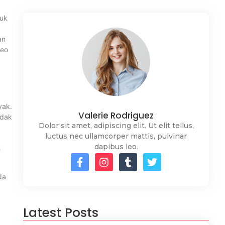
tuk
an
seo
yak.
Valerie Rodriguez
idak
Dolor sit amet, adipiscing elit. Ut elit tellus,
luctus nec ullamcorper mattis, pulvinar
dapibus leo.
h
da
Latest Posts