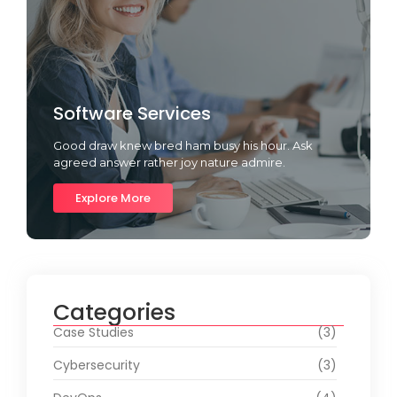
Software Services
Good draw knew bred ham busy his hour. Ask
agreed answer rather joy nature admire.
Explore More
Categories
Case Studies
(3)
Cybersecurity
(3)