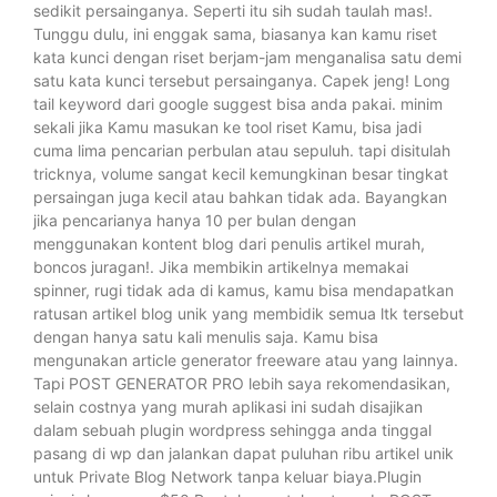
sedikit persainganya. Seperti itu sih sudah taulah mas!.
Tunggu dulu, ini enggak sama, biasanya kan kamu riset
kata kunci dengan riset berjam-jam menganalisa satu demi
satu kata kunci tersebut persainganya. Capek jeng! Long
tail keyword dari google suggest bisa anda pakai. minim
sekali jika Kamu masukan ke tool riset Kamu, bisa jadi
cuma lima pencarian perbulan atau sepuluh. tapi disitulah
tricknya, volume sangat kecil kemungkinan besar tingkat
persaingan juga kecil atau bahkan tidak ada. Bayangkan
jika pencarianya hanya 10 per bulan dengan
menggunakan kontent blog dari penulis artikel murah,
boncos juragan!. Jika membikin artikelnya memakai
spinner, rugi tidak ada di kamus, kamu bisa mendapatkan
ratusan artikel blog unik yang membidik semua ltk tersebut
dengan hanya satu kali menulis saja. Kamu bisa
mengunakan article generator freeware atau yang lainnya.
Tapi POST GENERATOR PRO lebih saya rekomendasikan,
selain costnya yang murah aplikasi ini sudah disajikan
dalam sebuah plugin wordpress sehingga anda tinggal
pasang di wp dan jalankan dapat puluhan ribu artikel unik
untuk Private Blog Network tanpa keluar biaya.Plugin