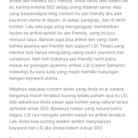
artikel seo mereka SEO friendly. Anda harus teliti dalam hal
ini, karena kriteria SEO setiap orang tidaklah sama. Ada
yang berpendapat blog content itu seo friendly jika ada
keyword utama di depan, di setiap paragrap, dan di akhir
konten. Lalu ada juga yang menganggap memberikan
tautan ke artikel sendiri itu seo friendly, yang ini lucu
menurut saya. Banyak juga jasa artikel seo yang claim
bahwa jasanya seo friendly dan support LSI. Tetapi yang
mereka tulis hanya mengulang-ulang exact keyword dan
variasinya. Hati-hati bukanya seo friendly nanti justru
masuk ke golongan spammy artikel. LSI (Latent Semantic
Indexing) itu kata-kata yang masih memiliki hubungan
dengan keyword utama.
Misalnya saja jasa content writer yang Anda incar karena
harganya murah tersebut kurang terlalu paham apa itu LSI,
dsb sebaiknya Anda pesan saja konten yang natural tanpa
optimasi untuk SEO. Biasanya tulisan yang natural justru
bagus, LSI nya mengalis sendiri masuk ke artikel tersebut.
Lalu Anda bisa sunting sedikit-sedikit menyisipkan
keyword dan LSI jika dirasa belum cukup SEO.