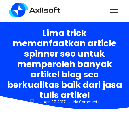
Lima trick
memanfaatkan article
spinner seo untuk
memperoleh banyak
artikel blog seo
berkualitas baik dari jasa
tulis artikel
-
-
April 17, 2017
No Comments