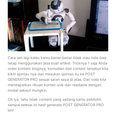
Cara lain lagi kalau kamu benar-benar tidak mau nulis bisa
tetap menggunakan jasa buat artikel. Tricknya 1 saja Anda
order kontent blognya, kemudian dari content tersebut kita
bikin spintax nya dan masukan spintax itu ke POST
GENERATOR PRO sesuai saran saya di atas. Dan voila kita
mendapatkan ribuan konten unik dan readable dengan
modal sekecil mungkin.
Oh iya, tahu tidak content yang sedang kamu pelototin
sampai selesai ini hasil generate POST GENERATOR PRO
loh!