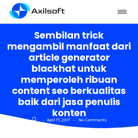
Sembilan trick
mengambil manfaat dari
article generator
blackhat untuk
memperoleh ribuan
content seo berkualitas
baik dari jasa penulis
konten
-
-
April 17, 2017
No Comments