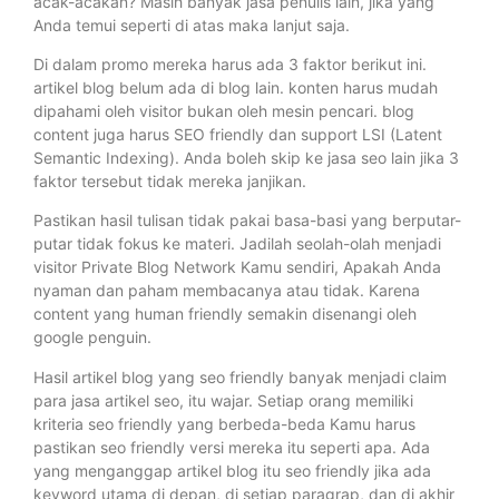
acak-acakan? Masih banyak jasa penulis lain, jika yang
Anda temui seperti di atas maka lanjut saja.
Di dalam promo mereka harus ada 3 faktor berikut ini.
artikel blog belum ada di blog lain. konten harus mudah
dipahami oleh visitor bukan oleh mesin pencari. blog
content juga harus SEO friendly dan support LSI (Latent
Semantic Indexing). Anda boleh skip ke jasa seo lain jika 3
faktor tersebut tidak mereka janjikan.
Pastikan hasil tulisan tidak pakai basa-basi yang berputar-
putar tidak fokus ke materi. Jadilah seolah-olah menjadi
visitor Private Blog Network Kamu sendiri, Apakah Anda
nyaman dan paham membacanya atau tidak. Karena
content yang human friendly semakin disenangi oleh
google penguin.
Hasil artikel blog yang seo friendly banyak menjadi claim
para jasa artikel seo, itu wajar. Setiap orang memiliki
kriteria seo friendly yang berbeda-beda Kamu harus
pastikan seo friendly versi mereka itu seperti apa. Ada
yang menganggap artikel blog itu seo friendly jika ada
keyword utama di depan, di setiap paragrap, dan di akhir