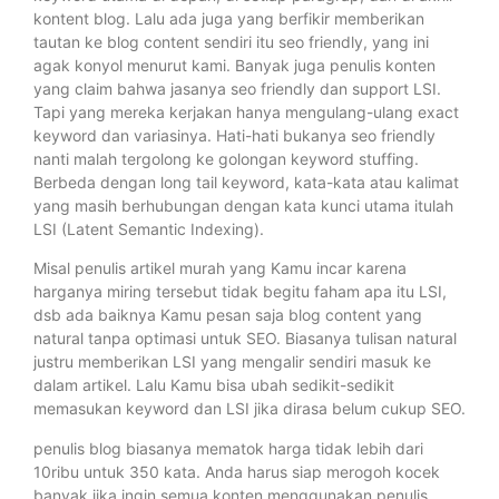
kontent blog. Lalu ada juga yang berfikir memberikan
tautan ke blog content sendiri itu seo friendly, yang ini
agak konyol menurut kami. Banyak juga penulis konten
yang claim bahwa jasanya seo friendly dan support LSI.
Tapi yang mereka kerjakan hanya mengulang-ulang exact
keyword dan variasinya. Hati-hati bukanya seo friendly
nanti malah tergolong ke golongan keyword stuffing.
Berbeda dengan long tail keyword, kata-kata atau kalimat
yang masih berhubungan dengan kata kunci utama itulah
LSI (Latent Semantic Indexing).
Misal penulis artikel murah yang Kamu incar karena
harganya miring tersebut tidak begitu faham apa itu LSI,
dsb ada baiknya Kamu pesan saja blog content yang
natural tanpa optimasi untuk SEO. Biasanya tulisan natural
justru memberikan LSI yang mengalir sendiri masuk ke
dalam artikel. Lalu Kamu bisa ubah sedikit-sedikit
memasukan keyword dan LSI jika dirasa belum cukup SEO.
penulis blog biasanya mematok harga tidak lebih dari
10ribu untuk 350 kata. Anda harus siap merogoh kocek
banyak jika ingin semua konten menggunakan penulis