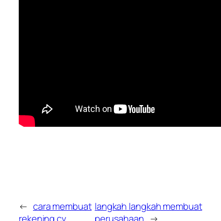
←
cara membuat
langkah langkah membuat
rekening cv
perusahaan
→