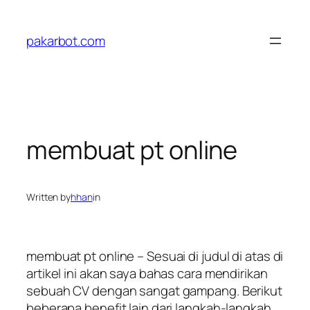
Skip
to
pakarbot.com
content
membuat pt online
Written by
hhan
in
membuat pt online – Sesuai di judul di atas di
artikel ini akan saya bahas cara mendirikan
sebuah CV dengan sangat gampang. Berikut
beberapa benefit lain dari langkah-langkah