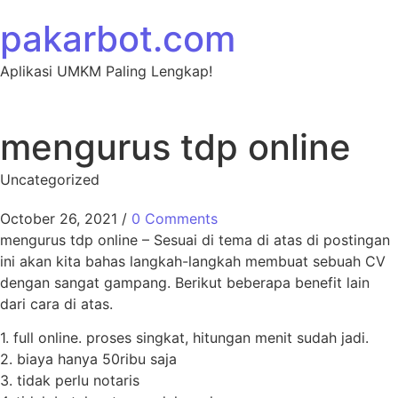
Skip to content
pakarbot.com
Aplikasi UMKM Paling Lengkap!
mengurus tdp online
Uncategorized
October 26, 2021
/
0 Comments
mengurus tdp online – Sesuai di tema di atas di postingan
ini akan kita bahas langkah-langkah membuat sebuah CV
dengan sangat gampang. Berikut beberapa benefit lain
dari cara di atas.
1. full online. proses singkat, hitungan menit sudah jadi.
2. biaya hanya 50ribu saja
3. tidak perlu notaris