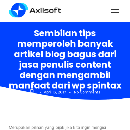
Sembilan tips
memperoleh banyak
artikel blog bagus dari
jasa penulis content
dengan mengambil
manfaat dari wp spintax
-
-
April 13, 2017
No Comments
Merupakan pilihan yang bijak jika kita ingin mengisi