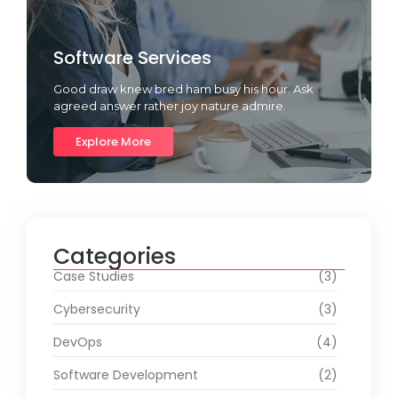
Software Services
Good draw knew bred ham busy his hour. Ask
agreed answer rather joy nature admire.
Explore More
Categories
Case Studies
(3)
Cybersecurity
(3)
DevOps
(4)
Software Development
(2)