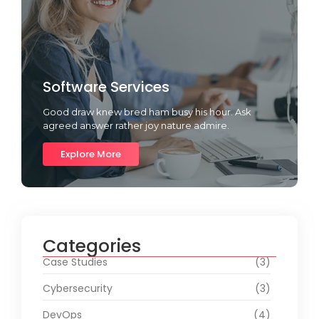
Software Services
Good draw knew bred ham busy his hour. Ask
agreed answer rather joy nature admire.
Explore More
Categories
Case Studies
(3)
Cybersecurity
(3)
DevOps
(4)