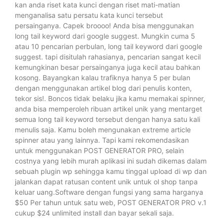
kan anda riset kata kunci dengan riset mati-matian
menganalisa satu persatu kata kunci tersebut
persainganya. Capek broooo! Anda bisa menggunakan
long tail keyword dari google suggest. Mungkin cuma 5
atau 10 pencarian perbulan, long tail keyword dari google
suggest. tapi disitulah rahasianya, pencarian sangat kecil
kemungkinan besar persainganya juga kecil atau bahkan
kosong. Bayangkan kalau trafiknya hanya 5 per bulan
dengan menggunakan artikel blog dari penulis konten,
tekor sis!. Boncos tidak belaku jika kamu memakai spinner,
anda bisa memperoleh ribuan artikel unik yang mentarget
semua long tail keyword tersebut dengan hanya satu kali
menulis saja. Kamu boleh mengunakan extreme article
spinner atau yang lainnya. Tapi kami rekomendasikan
untuk menggunakan POST GENERATOR PRO, selain
costnya yang lebih murah aplikasi ini sudah dikemas dalam
sebuah plugin wp sehingga kamu tinggal upload di wp dan
jalankan dapat ratusan content unik untuk ol shop tanpa
keluar uang.Software dengan fungsi yang sama harganya
$50 Per tahun untuk satu web, POST GENERATOR PRO v.1
cukup $24 unlimited install dan bayar sekali saja.