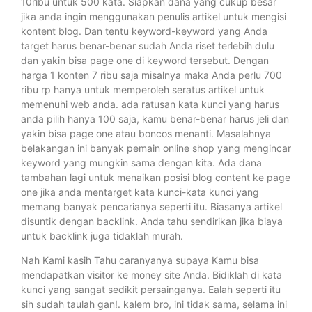
10ribu untuk 500 kata. Siapkan dana yang cukup besar
jika anda ingin menggunakan penulis artikel untuk mengisi
kontent blog. Dan tentu keyword-keyword yang Anda
target harus benar-benar sudah Anda riset terlebih dulu
dan yakin bisa page one di keyword tersebut. Dengan
harga 1 konten 7 ribu saja misalnya maka Anda perlu 700
ribu rp hanya untuk memperoleh seratus artikel untuk
memenuhi web anda. ada ratusan kata kunci yang harus
anda pilih hanya 100 saja, kamu benar-benar harus jeli dan
yakin bisa page one atau boncos menanti. Masalahnya
belakangan ini banyak pemain online shop yang mengincar
keyword yang mungkin sama dengan kita. Ada dana
tambahan lagi untuk menaikan posisi blog content ke page
one jika anda mentarget kata kunci-kata kunci yang
memang banyak pencarianya seperti itu. Biasanya artikel
disuntik dengan backlink. Anda tahu sendirikan jika biaya
untuk backlink juga tidaklah murah.
Nah Kami kasih Tahu caranyanya supaya Kamu bisa
mendapatkan visitor ke money site Anda. Bidiklah di kata
kunci yang sangat sedikit persainganya. Ealah seperti itu
sih sudah taulah gan!. kalem bro, ini tidak sama, selama ini