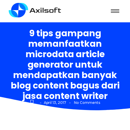
9 tips gampang
memanfaatkan
microdata article
generator untuk
mendapatkan banyak
blog content bagus dari
jasa content writer
-
-
April 13, 2017
No Comments