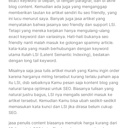
exact keyword di depan, di tengah paragraf, dan di akhir
blog content. Kemudian ada juga yang menganggap
memberikan tautan ke artikel sendiri itu seo friendly, yang
ini lucu menurut saya. Banyak juga jasa artikel yang
menyatakan bahwa jasanya seo friendly dan support LSI.
Tetapi yang mereka kerjakan hanya mengulang-ulang
exact keyword dan variasinya. Hati-hati bukanya seo
friendly nanti malah masuk ke golongan spammy article.
kata-kata yang masih berhubungan dengan keyword
utama itulah LSI (Latent Semantic Indexing), bedakan
dengan long tail keyword.
Misalnya saja jasa tulis artikel murah yang Kamu ingin order
karena harganya miring tersebut kurang terlalu paham apa
itu LSI, dsb sebaiknya Kamu pesan saja kontent blog yang
natural tanpa optimasi untuk SEO. Biasanya tulisan yang
natural justru bagus, LSI nya mengalis sendiri masuk ke
artikel tersebut. Kemudian Kamu bisa ubah sedikit-sedikit
memasukan kata kunci dan LSI jika dirasa belum cukup
SEO.
jasa penulis content biasanya mematok harga kurang dari