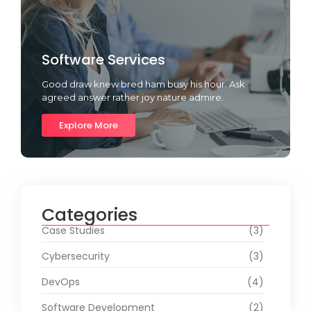
Software Services
Good draw knew bred ham busy his hour. Ask
agreed answer rather joy nature admire.
Explore More
Categories
Case Studies
(3)
Cybersecurity
(3)
DevOps
(4)
Software Development
(2)