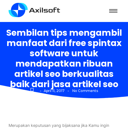
Sembilan tips mengambil
manfaat dari free spintax
software untuk
mendapatkan ribuan
artikel seo berkualitas
baik dari jasa artikel seo
-
-
April 11, 2017
No Comments
Merupakan keputusan yang bijaksana jika Kamu ingin