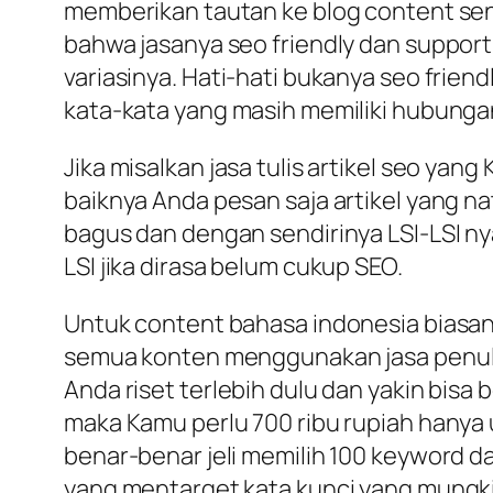
memberikan tautan ke blog content sendir
bahwa jasanya seo friendly dan suppor
variasinya. Hati-hati bukanya seo friend
kata-kata yang masih memiliki hubung
Jika misalkan jasa tulis artikel seo yan
baiknya Anda pesan saja artikel yang na
bagus dan dengan sendirinya LSI-LSI ny
LSI jika dirasa belum cukup SEO.
Untuk content bahasa indonesia biasany
semua konten menggunakan jasa penulis
Anda riset terlebih dulu dan yakin bisa
maka Kamu perlu 700 ribu rupiah hany
benar-benar jeli memilih 100 keyword da
yang mentarget kata kunci yang mungki