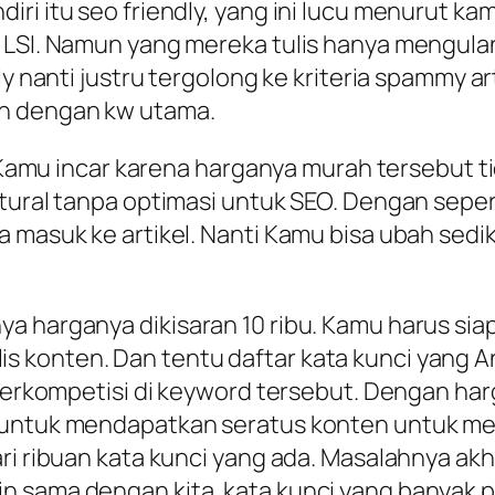
i itu seo friendly, yang ini lucu menurut kami
t LSI. Namun yang mereka tulis hanya mengula
ly nanti justru tergolong ke kriteria spammy ar
an dengan kw utama.
g Kamu incar karena harganya murah tersebut t
tural tanpa optimasi untuk SEO. Dengan sepert
a masuk ke artikel. Nanti Kamu bisa ubah sedi
a harganya dikisaran 10 ribu. Kamu harus sia
 konten. Dan tentu daftar kata kunci yang A
 berkompetisi di keyword tersebut. Dengan harg
a untuk mendapatkan seratus konten untuk m
ri ribuan kata kunci yang ada. Masalahnya akh
n sama dengan kita. kata kunci yang banyak 