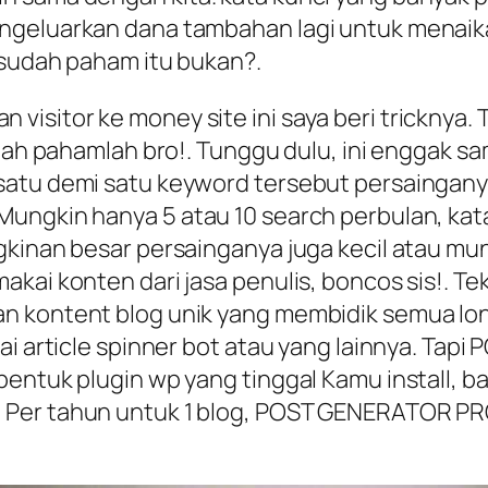
ngeluarkan dana tambahan lagi untuk menaikan
 sudah paham itu bukan?.
sitor ke money site ini saya beri tricknya. T
udah pahamlah bro!. Tunggu dulu, ini enggak sa
atu demi satu keyword tersebut persainganya
ungkin hanya 5 atau 10 search perbulan, kata 
kinan besar persainganya juga kecil atau mung
kai konten dari jasa penulis, boncos sis!. Te
n kontent blog unik yang membidik semua lo
kai article spinner bot atau yang lainnya. Ta
entuk plugin wp yang tinggal Kamu install, ba
Per tahun untuk 1 blog, POST GENERATOR PRO v