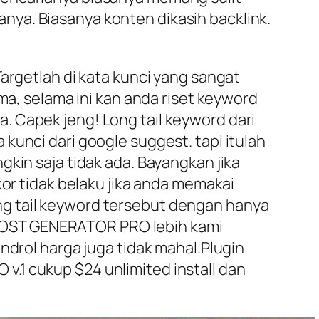
ya. Biasanya konten dikasih backlink.
argetlah di kata kunci yang sangat
ma, selama ini kan anda riset keyword
. Capek jeng! Long tail keyword dari
kunci dari google suggest. tapi itulah
kin saja tidak ada. Bayangkan jika
kor tidak belaku jika anda memakai
ng tail keyword tersebut dengan hanya
pi POST GENERATOR PRO lebih kami
ndrol harga juga tidak mahal.Plugin
.1 cukup $24 unlimited install dan