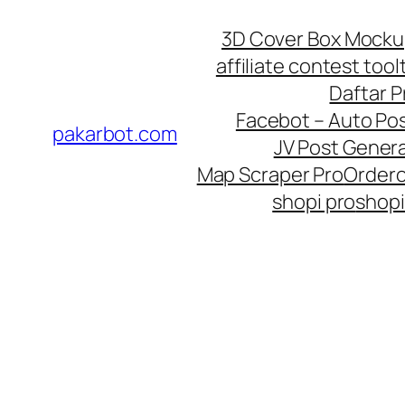
Skip
3D Cover Box Mock
to
affiliate contest tool
content
Daftar 
Facebot – Auto Po
pakarbot.com
JV Post Genera
Map Scraper Pro
Order
shopi pro
shopi