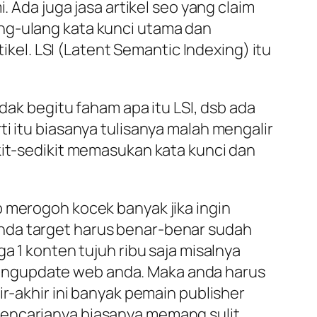
. Ada juga jasa artikel seo yang claim
ng-ulang kata kunci utama dan
tikel. LSI (Latent Semantic Indexing) itu
idak begitu faham apa itu LSI, dsb ada
i itu biasanya tulisanya malah mengalir
kit-sedikit memasukan kata kunci dan
p merogoh kocek banyak jika ingin
nda target harus benar-benar sudah
a 1 konten tujuh ribu saja misalnya
engupdate web anda. Maka anda harus
ir-akhir ini banyak pemain publisher
pencarianya biasanya memang sulit