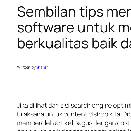
Sembilan tips me
software untuk m
berkualitas baik d
Written by
hhan
in
Jika dilihat dari sisi search engine op
bijaksana untuk content olshop kita. 
memperoleh artikel bagus dengan cost s