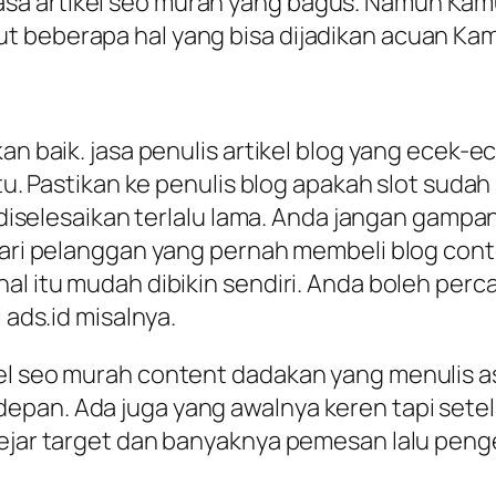
 artikel seo murah yang bagus. Namun Kamu h
 beberapa hal yang bisa dijadikan acuan Kamu
an baik. jasa penulis artikel blog yang ecek-e
aktu. Pastikan ke penulis blog apakah slot su
ak diselesaikan terlalu lama. Anda jangan gamp
dari pelanggan yang pernah membeli blog conte
l itu mudah dibikin sendiri. Anda boleh percay
 ads.id misalnya.
el seo murah content dadakan yang menulis asa
pan. Ada juga yang awalnya keren tapi setela
kejar target dan banyaknya pemesan lalu peng