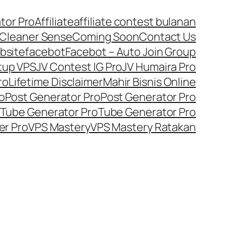
tor Pro
Affiliate
affiliate contest bulanan
Cleaner Sense
Coming Soon
Contact Us
bsite
facebot
Facebot – Auto Join Group
tup VPS
JV Contest IG Pro
JV Humaira Pro
ro
Lifetime Disclaimer
Mahir Bisnis Online
o
Post Generator Pro
Post Generator Pro
Tube Generator Pro
Tube Generator Pro
er Pro
VPS Mastery
VPS Mastery Ratakan