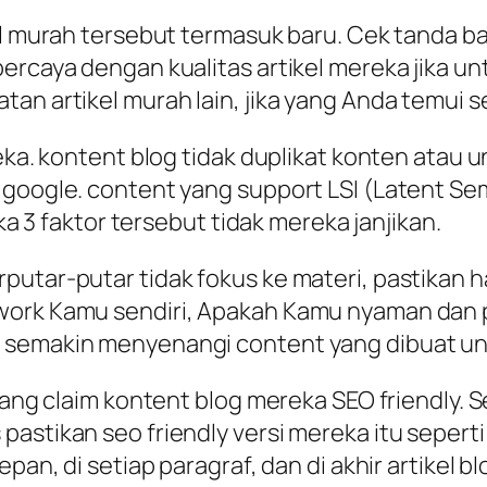
el murah tersebut termasuk baru. Cek tanda ba
percaya dengan kualitas artikel mereka jika u
n artikel murah lain, jika yang Anda temui sep
eka. kontent blog tidak duplikat konten atau u
 google. content yang support LSI (Latent Sem
ika 3 faktor tersebut tidak mereka janjikan.
tar-putar tidak fokus ke materi, pastikan hal
twork Kamu sendiri, Apakah Kamu nyaman dan
a semakin menyenangi content yang dibuat un
 yang claim kontent blog mereka SEO friendly. 
pastikan seo friendly versi mereka itu sepert
epan, di setiap paragraf, dan di akhir artikel 