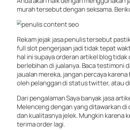
Anda akan naik dengan menggunakan jasa
murah tersebut dengan seksama. Berikut
Rekam jejak jasa penulis tersebut pastik
full slot pengerjaan jadi tidak tepat w
hal ini supaya orderan artikel blog tid
berlebihan di jualanya. Baca testimoni 
jaualan mereka, jangan percaya karena ha
oleh pelanggan di status twitter, atau di
Dari pengalaman Saya banyak jasa artik
Melenceng dengan yang ditawarkan di de
dan kualitasnya jelek. Mungkin karena 
terima order lagi.