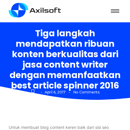
Tiga langkah
mendapatkan ribuan
konten berkualitas dari
jasa content writer
dengan memanfaatkan
best article spinner 2016
-
-
April 6, 2017
No Comments
Untuk membuat blog content keren baik dari sisi seo