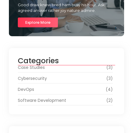
Good draw knew bred ham busy his hour. Ask
agreed answer rather joy nature admire.
Explore More
Categories
Case Studies
(3)
Cybersecurity
(3)
DevOps
(4)
Software Development
(2)