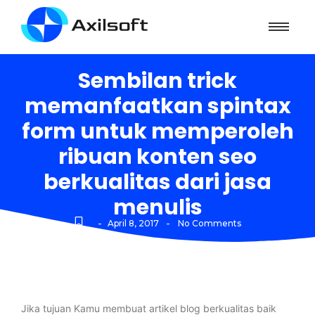
Sembilan trick
memanfaatkan spintax
form untuk memperoleh
ribuan konten seo
berkualitas dari jasa
menulis
-
-
April 8, 2017
No Comments
Jika tujuan Kamu membuat artikel blog berkualitas baik