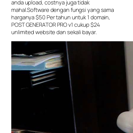
anda upload, costnya juga tidak
mahal.Software dengan fungsi yang sama
harganya $50 Per tahun untuk 1 domain,
POST GENERATOR PRO v1 cukup $24
unlimited website dan sekali bayar.