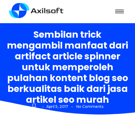
Sembilan trick
mengambil manfaat dari
artifact article spinner
untuk memperoleh
pulahan kontent blog seo
berkualitas baik dari jasa
artikel seo murah
-
-
April 5, 2017
No Comments