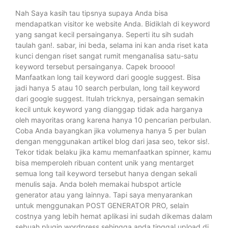
Nah Saya kasih tau tipsnya supaya Anda bisa
mendapatkan visitor ke website Anda. Bidiklah di keyword
yang sangat kecil persainganya. Seperti itu sih sudah
taulah gan!. sabar, ini beda, selama ini kan anda riset kata
kunci dengan riset sangat rumit menganalisa satu-satu
keyword tersebut persainganya. Capek broooo!
Manfaatkan long tail keyword dari google suggest. Bisa
jadi hanya 5 atau 10 search perbulan, long tail keyword
dari google suggest. Itulah tricknya, persaingan semakin
kecil untuk keyword yang dianggap tidak ada harganya
oleh mayoritas orang karena hanya 10 pencarian perbulan.
Coba Anda bayangkan jika volumenya hanya 5 per bulan
dengan menggunakan artikel blog dari jasa seo, tekor sis!.
Tekor tidak belaku jika kamu memanfaatkan spinner, kamu
bisa memperoleh ribuan content unik yang mentarget
semua long tail keyword tersebut hanya dengan sekali
menulis saja. Anda boleh memakai hubspot article
generator atau yang lainnya. Tapi saya menyarankan
untuk menggunakan POST GENERATOR PRO, selain
costnya yang lebih hemat aplikasi ini sudah dikemas dalam
sebuah plugin wordpress sehingga anda tinggal upload di