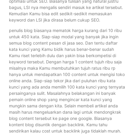
optimasi untuk SEO. Biasanya tulisan yang natural justru
bagus, LSI nya mengalis sendiri masuk ke artikel tersebut.
Kemudian Kamu bisa edit sedikit-sedikit memasukan
keyword dan LSI jika dirasa belum cukup SEO.
penulis blog biasanya mematok harga kurang dari 10 ribu
untuk 450 kata. Siap-siap modal yang banyak jika ingin
semua blog content pesan di jasa seo. Dan tentu daftar
kata kunci yang Kamu bidik harus benar-benar sudah
Kamu riset terlebih dulu dan yakin bisa berkompetisi di
keyword tersebut. Dengan harga 1 content tujuh ribu saja
misalnya maka Kamu membutuhkan tujuh ratus ribu rp
hanya untuk mendapatkan 100 content untuk mengisi toko
online anda. Siap-siap tekor jika dari puluhan ribu kata
kunci yang ada anda memilih 100 kata kunci yang ternyata
persainganya sulit. Masalahnya belakangan ini banyak
pemain online shop yang mengincar kata kunci yang
mungkin sama dengan kita. Selain membeli artikel anda
masih harus mengeluarkan dana lagi untuk mendongkrak
blog content tersebut ke page one google. Biasanya
kontent blog disuntik dengan backlink. Kamu tahu
sendirikan kalau cost untuk backlink juga tidaklah murah.