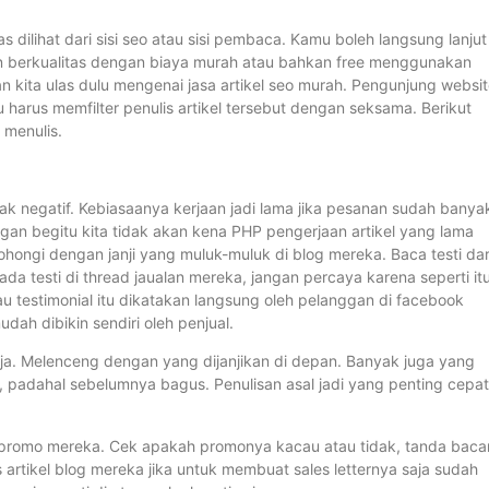
dilihat dari sisi seo atau sisi pembaca. Kamu boleh langsung lanjut
 berkualitas dengan biaya murah atau bahkan free menggunakan
an kita ulas dulu mengenai jasa artikel seo murah. Pengunjung websi
arus memfilter penulis artikel tersebut dengan seksama. Berikut
 menulis.
idak negatif. Kebiasaanya kerjaan jadi lama jika pesanan sudah banya
ngan begitu kita tidak akan kena PHP pengerjaan artikel yang lama
hongi dengan janji yang muluk-muluk di blog mereka. Baca testi dar
a testi di thread jaualan mereka, jangan percaya karena seperti it
u testimonial itu dikatakan langsung oleh pelanggan di facebook
dah dibikin sendiri oleh penjual.
aja. Melenceng dengan yang dijanjikan di depan. Banyak juga yang
an, padahal sebelumnya bagus. Penulisan asal jadi yang penting cepat
iti promo mereka. Cek apakah promonya kacau atau tidak, tanda baca
artikel blog mereka jika untuk membuat sales letternya saja sudah