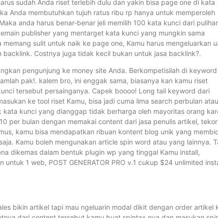
harus sudah Anda riset terlebih dulu dan yakin bisa page one di kata
maka Anda membutuhkan tujuh ratus ribu rp hanya untuk memperoleh
aka anda harus benar-benar jeli memilih 100 kata kunci dari puliha
 pemain publisher yang mentarget kata kunci yang mungkin sama
 memang sulit untuk naik ke page one, Kamu harus mengeluarkan 
acklink. Costnya juga tidak kecil bukan untuk jasa backlink?.
ngkan pengunjung ke money site Anda. Berkompetisilah di keyword
hamlah pak!. kalem bro, ini enggak sama, biasanya kan kamu riset
unci tersebut persainganya. Capek boooo! Long tail keyword dari
asukan ke tool riset Kamu, bisa jadi cuma lima search perbulan ata
tuk kata kunci yang dianggap tidak berharga oleh mayoritas orang ka
0 per bulan dengan memakai content dari jasa penulis artikel, tekor
i kamus, kamu bisa mendapatkan ribuan kontent blog unik yang membi
saja. Kamu boleh mengunakan article spin word atau yang lainnya. T
a dikemas dalam bentuk plugin wp yang tinggal Kamu install,
hun untuk 1 web, POST GENERATOR PRO v.1 cukup $24 unlimited insta
s bikin artikel tapi mau ngeluarin modal dikit dengan order artikel 
anjutnya dari content tersebut kamu buat spintax nya dan masukan spi