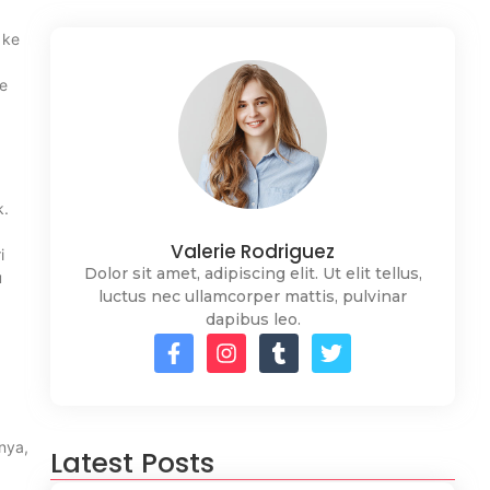
 ke
te
k.
Valerie Rodriguez
i
Dolor sit amet, adipiscing elit. Ut elit tellus,
u
luctus nec ullamcorper mattis, pulvinar
dapibus leo.
nya,
Latest Posts