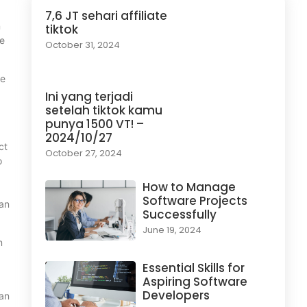
7,6 JT sehari affiliate
n
tiktok
ke
October 31, 2024
te
Ini yang terjadi
setelah tiktok kamu
punya 1500 VT! –
2024/10/27
ct
October 27, 2024
o
.
How to Manage
Software Projects
gan
Successfully
June 19, 2024
n
Essential Skills for
Aspiring Software
Developers
san