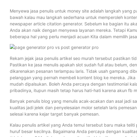
Menyewa jasa penulis untuk money site adalah langkah yang pas 
bawah kalau mau langkah sederhana untuk memperoleh konten
newspaper article citation generator. Sebelum ke bagian itu ak
Anda akan naik dengan menyewa layanan mereka. Tetapi Kamu h
beberapa hal yang perlu menjadi acuan Kita dalam memilih jasa
Rekam jejak jasa penulis artikel seo murah tersebut pastikan t
Pastikan ke jasa menulis apakah slot sudah full atau belum, de
dikarenakan pesanan terlampau laris. Tidak usah gampang dibo
pelanggan yang pernah membeli kontent blog ke mereka. Jika ad
mudah dipalsukan. Boleh Anda percaya dengan testimonial kala
pribadinya, itupun masih tetap harus hati-hati karena akun fb mu
Banyak penulis blog yang menulis acak-acakan dan asal jadi s
kualitas jadi jelek dan penyelesaian molor setelah laris pemes
selesai karena kejar target banyak pemesan.
Kalau penulis artikel yang Anda temui tersebut baru maka tel
huruf besar kecilnya. Bagaimana Anda percaya dengan kualitas 