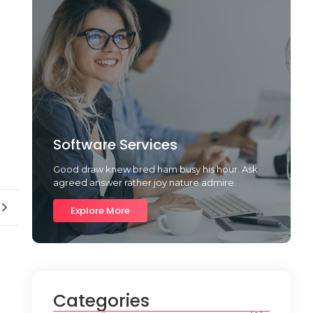
Software Services
Good draw knew bred ham busy his hour. Ask
agreed answer rather joy nature admire.
Explore More
Categories