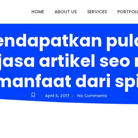
HOME
ABOUT US
SERVICES
PORTFOL
mendapatkan pul
 jasa artikel s
anfaat dari sp
April 5, 2017
No Comments
-
-