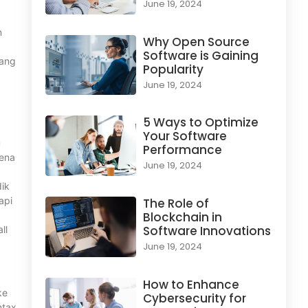
June 19, 2024
n
Why Open Source
Software is Gaining
uang
Popularity
June 19, 2024
5 Ways to Optimize
Your Software
u
Performance
rena
June 19, 2024
dik
api
The Role of
Blockchain in
Software Innovations
ll
June 19, 2024
How to Enhance
ke
Cybersecurity for
ntax