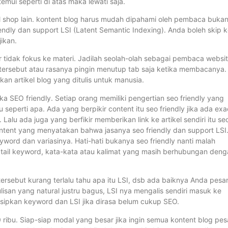
temui seperti di atas maka lewati saja.
i ol shop lain. kontent blog harus mudah dipahami oleh pembaca buka
endly dan support LSI (Latent Semantic Indexing). Anda boleh skip 
jikan.
ar tidak fokus ke materi. Jadilah seolah-olah sebagai pembaca websi
tersebut atau rasanya pingin menutup tab saja ketika membacanya.
n artikel blog yang ditulis untuk manusia.
eka SEO friendly. Setiap orang memiliki pengertian seo friendly yang
seperti apa. Ada yang berpikir content itu seo friendly jika ada exa
 Lalu ada juga yang berfikir memberikan link ke artikel sendiri itu se
content yang menyatakan bahwa jasanya seo friendly dan support LSI
ord dan variasinya. Hati-hati bukanya seo friendly nanti malah
 tail keyword, kata-kata atau kalimat yang masih berhubungan den
 tersebut kurang terlalu tahu apa itu LSI, dsb ada baiknya Anda pesa
lisan yang natural justru bagus, LSI nya mengalis sendiri masuk ke
yisipkan keyword dan LSI jika dirasa belum cukup SEO.
ribu. Siap-siap modal yang besar jika ingin semua kontent blog pe