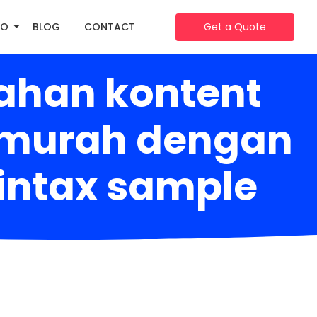
IO
BLOG
CONTACT
Get a Quote
ahan kontent
eo murah dengan
intax sample