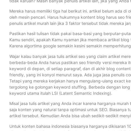
tidak karuan? Masih banyak penulis artikel lain, jika yang Anda 
Mereka harus memiliki tiga hal berikut ini. artikel belum ada d
oleh mesin pencari. Harus hukumnya kontent blog harus seo fri
penulis artikel murah lain jika 3 faktor tersebut tidak mereka jan
Pastikan hasil tulisan tidak pakai basa-basi yang berputar-put
Kamu sendiri, apakah Kamu nyaman jika membaca artikel blog 
Karena algortima google semakin kesini semakin memperhitungka
Wajar kalau banyak jasa tulis artikel seo yang claim artikel mer
berbeda-beda Anda harus pastikan seo friendly versi mereka itu 
keyword di depan, di setiap paragraf, dan di akhir blog content.
friendly, yang ini konyol menurut saya. Ada juga jasa penulis 
Tetapi yang mereka kerjakan hanya mengulang-ulang exact keyw
tergolong ke golongan keyword stuffing. Berbeda dengan long
keyword utama itulah LSI (Latent Semantic Indexing).
Misal jasa tulis artikel yang Anda incar karena harganya murah
saja konten yang natural tanpa optimasi untuk SEO. Biasanya tu
artikel tersebut. Kemudian Anda bisa ubah sedikit-sedikit men
Untuk konten bahasa indonesia biasanya harganya dikisaran 10 