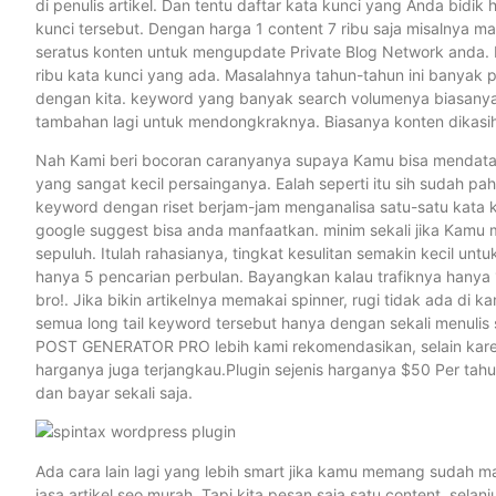
di penulis artikel. Dan tentu daftar kata kunci yang Anda bidik 
kunci tersebut. Dengan harga 1 content 7 ribu saja misalnya 
seratus konten untuk mengupdate Private Blog Network anda. M
ribu kata kunci yang ada. Masalahnya tahun-tahun ini banyak
dengan kita. keyword yang banyak search volumenya biasanya
tambahan lagi untuk mendongkraknya. Biasanya konten dikasih b
Nah Kami beri bocoran caranyanya supaya Kamu bisa mendata
yang sangat kecil persainganya. Ealah seperti itu sih sudah pa
keyword dengan riset berjam-jam menganalisa satu-satu kata k
google suggest bisa anda manfaatkan. minim sekali jika Kamu m
sepuluh. Itulah rahasianya, tingkat kesulitan semakin kecil un
hanya 5 pencarian perbulan. Bayangkan kalau trafiknya hanya 1
bro!. Jika bikin artikelnya memakai spinner, rugi tidak ada d
semua long tail keyword tersebut hanya dengan sekali menulis 
POST GENERATOR PRO lebih kami rekomendasikan, selain karen
harganya juga terjangkau.Plugin sejenis harganya $50 Per ta
dan bayar sekali saja.
Ada cara lain lagi yang lebih smart jika kamu memang sudah male
jasa artikel seo murah. Tapi kita pesan saja satu content, sel