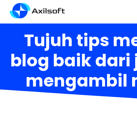
Tujuh tips 
blog baik dari
mengambil m