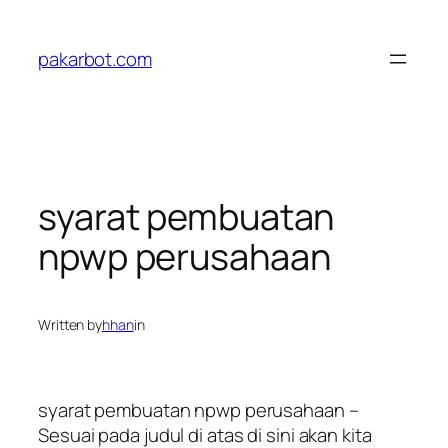
Skip
to
pakarbot.com
content
syarat pembuatan
npwp perusahaan
Written by
hhan
in
syarat pembuatan npwp perusahaan –
Sesuai pada judul di atas di sini akan kita