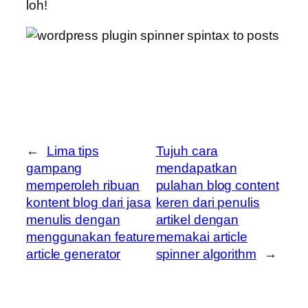
loh!
←
Lima tips
Tujuh cara
gampang
mendapatkan
memperoleh ribuan
pulahan blog content
kontent blog dari jasa
keren dari penulis
menulis dengan
artikel dengan
menggunakan feature
memakai article
article generator
spinner algorithm
→