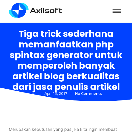
Tiga trick sederhana
memanfaatkan php
spintax generator untuk
memperoleh banyak
artikel blog berkualitas
dari jasa penulis artikel
-
-
April 13, 2017
No Comments
Merupakan keputusan yang pas jika kita ingin membuat