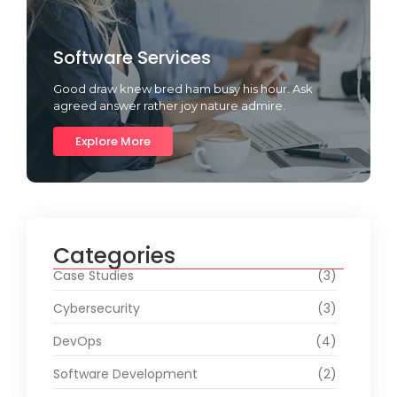
Software Services
Good draw knew bred ham busy his hour. Ask
agreed answer rather joy nature admire.
Explore More
Categories
Case Studies
(3)
Cybersecurity
(3)
DevOps
(4)
Software Development
(2)