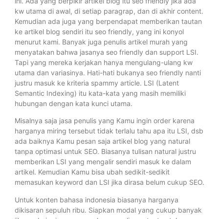
ini. Ada yang berpikir artikel blog itu seo friendly jika ada
kw utama di awal, di setiap paragrap, dan di akhir content.
Kemudian ada juga yang berpendapat memberikan tautan
ke artikel blog sendiri itu seo friendly, yang ini konyol
menurut kami. Banyak juga penulis artikel murah yang
menyatakan bahwa jasanya seo friendly dan support LSI.
Tapi yang mereka kerjakan hanya mengulang-ulang kw
utama dan variasinya. Hati-hati bukanya seo friendly nanti
justru masuk ke kriteria spammy article. LSI (Latent
Semantic Indexing) itu kata-kata yang masih memiliki
hubungan dengan kata kunci utama.
Misalnya saja jasa penulis yang Kamu ingin order karena
harganya miring tersebut tidak terlalu tahu apa itu LSI, dsb
ada baiknya Kamu pesan saja artikel blog yang natural
tanpa optimasi untuk SEO. Biasanya tulisan natural justru
memberikan LSI yang mengalir sendiri masuk ke dalam
artikel. Kemudian Kamu bisa ubah sedikit-sedikit
memasukan keyword dan LSI jika dirasa belum cukup SEO.
Untuk konten bahasa indonesia biasanya harganya
dikisaran sepuluh ribu. Siapkan modal yang cukup banyak