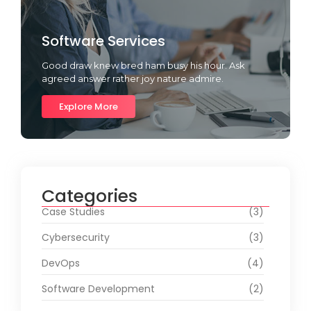
Software Services
Good draw knew bred ham busy his hour. Ask
agreed answer rather joy nature admire.
Explore More
Categories
Case Studies
(3)
Cybersecurity
(3)
DevOps
(4)
Software Development
(2)