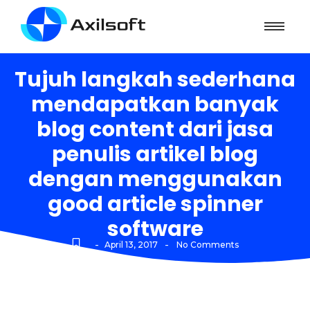
Tujuh langkah sederhana
mendapatkan banyak
blog content dari jasa
penulis artikel blog
dengan menggunakan
good article spinner
software
-
-
April 13, 2017
No Comments