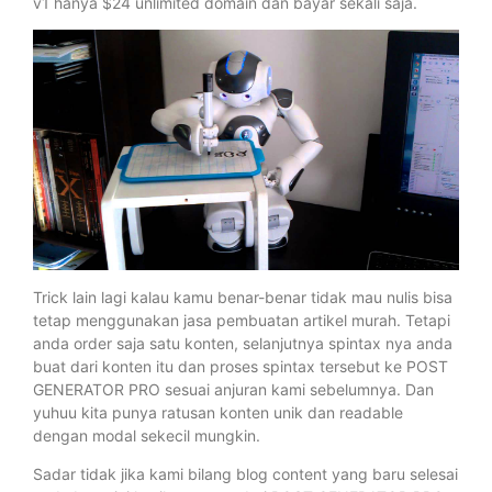
v1 hanya $24 unlimited domain dan bayar sekali saja.
Trick lain lagi kalau kamu benar-benar tidak mau nulis bisa
tetap menggunakan jasa pembuatan artikel murah. Tetapi
anda order saja satu konten, selanjutnya spintax nya anda
buat dari konten itu dan proses spintax tersebut ke POST
GENERATOR PRO sesuai anjuran kami sebelumnya. Dan
yuhuu kita punya ratusan konten unik dan readable
dengan modal sekecil mungkin.
Sadar tidak jika kami bilang blog content yang baru selesai