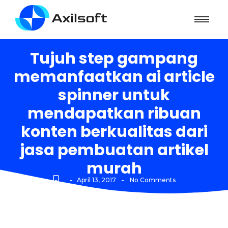
Tujuh step gampang
memanfaatkan ai article
spinner untuk
mendapatkan ribuan
konten berkualitas dari
jasa pembuatan artikel
murah
-
-
April 13, 2017
No Comments