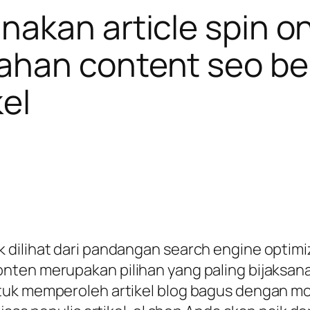
akan article spin on
han content seo berk
kel
ilihat dari pandangan search engine optimiza
ten merupakan pilihan yang paling bijaksana.
tuk memperoleh artikel blog bagus dengan mo