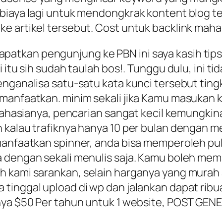
biaya lagi untuk mendongkrak kontent blog t
e artikel tersebut. Cost untuk backlink maha
tkan pengunjung ke PBN ini saya kasih tipsny
 itu sih sudah taulah bos!. Tunggu dulu, ini t
nganalisa satu-satu kata kunci tersebut tingk
anfaatkan. minim sekali jika Kamu masukan ke 
 rahasianya, pencarian sangat kecil kemungkin
kalau trafiknya hanya 10 per bulan dengan mema
emanfaatkan spinner, anda bisa memperoleh p
a dengan sekali menulis saja. Kamu boleh mem
 kami sarankan, selain harganya yang murah a
tinggal upload di wp dan jalankan dapat ribu
anya $50 Per tahun untuk 1 website, POST GE