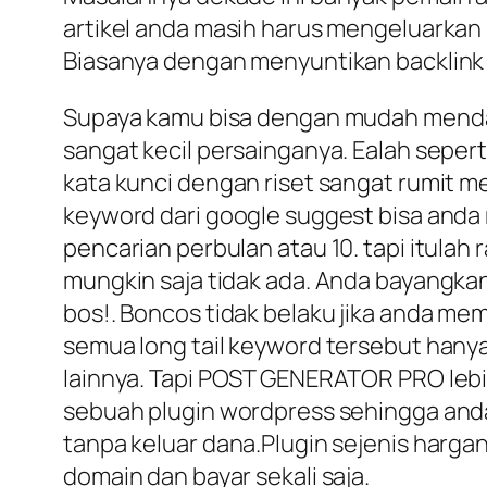
artikel anda masih harus mengeluarkan 
Biasanya dengan menyuntikan backlink k
Supaya kamu bisa dengan mudah mendapa
sangat kecil persainganya. Ealah seperti
kata kunci dengan riset sangat rumit me
keyword dari google suggest bisa anda m
pencarian perbulan atau 10. tapi itulah
mungkin saja tidak ada. Anda bayangkan 
bos!. Boncos tidak belaku jika anda m
semua long tail keyword tersebut hany
lainnya. Tapi POST GENERATOR PRO lebih
sebuah plugin wordpress sehingga anda 
tanpa keluar dana.Plugin sejenis harg
domain dan bayar sekali saja.