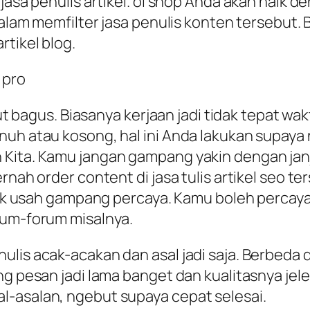
 jasa penulis artikel. ol shop Anda akan naik 
dalam memfilter jasa penulis konten tersebut. 
rtikel blog.
ebut bagus. Biasanya kerjaan jadi tidak tepat w
nuh atau kosong, hal ini Anda lakukan supaya 
Kita. Kamu jangan gampang yakin dengan janj
rnah order content di jasa tulis artikel seo t
dak usah gampang percaya. Kamu boleh percaya j
rum-forum misalnya.
nulis acak-acakan dan asal jadi saja. Berbed
ng pesan jadi lama banget dan kualitasnya jel
l-asalan, ngebut supaya cepat selesai.