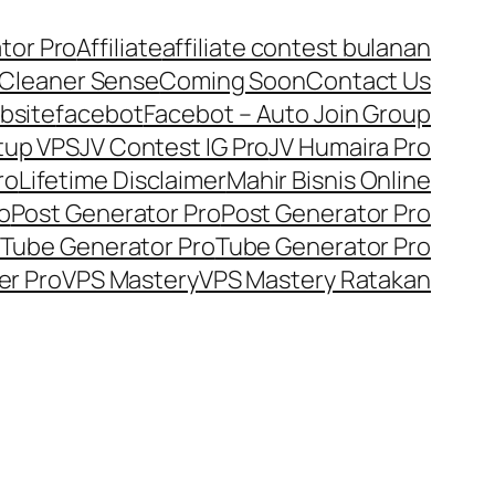
tor Pro
Affiliate
affiliate contest bulanan
Cleaner Sense
Coming Soon
Contact Us
bsite
facebot
Facebot – Auto Join Group
tup VPS
JV Contest IG Pro
JV Humaira Pro
ro
Lifetime Disclaimer
Mahir Bisnis Online
o
Post Generator Pro
Post Generator Pro
Tube Generator Pro
Tube Generator Pro
er Pro
VPS Mastery
VPS Mastery Ratakan