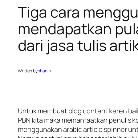
Tiga cara menggun
mendapatkan pula
dari jasa tulis arti
Written by
hhan
in
Untuk membuat blog content keren baik d
PBN kita maka memanfaatkan penulis kon
menggunakan arabic article spinner un