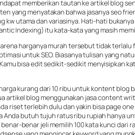
endapat memberikan tautan ke artikel blog sendi
nten yang menyatakan bahwa jasanya seo frien
kw utama dan variasinya. Hati-hati bukanya s
mantic Indexing) itu kata-kata yang masih me
 karena harganya murah tersebut tidak terlalu
timasi untuk SEO. Biasanya tulisan yang natur
 Kamu bisa edit sedikit-sedikit menyisipkan ka
 harga kurang dari 10 ribu untuk kontent blog 
 artikel blog menggunakan jasa content write
a riset terlebih dulu dan yakin bisa page one
aka Anda butuh tujuh ratus ribu rupiah hanya 
enar-benar jeli memilih 100 kata kunci dari r
adsense yang mengincar keyword yang mungki