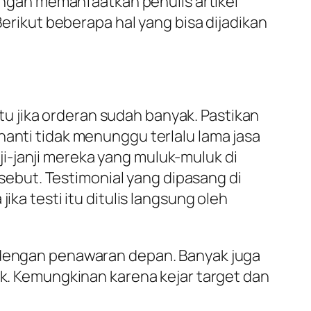
dengan memanfaatkan penulis artikel
Berikut beberapa hal yang bisa dijadikan
aktu jika orderan sudah banyak. Pastikan
nanti tidak menunggu terlalu lama jasa
i-janji mereka yang muluk-muluk di
ersebut. Testimonial yang dipasang di
ika testi itu ditulis langsung oleh
a dengan penawaran depan. Banyak juga
ek. Kemungkinan karena kejar target dan