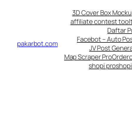
Skip
3D Cover Box Mock
to
affiliate contest tool
content
Daftar 
Facebot – Auto Po
pakarbot.com
JV Post Genera
Map Scraper Pro
Order
shopi pro
shopi