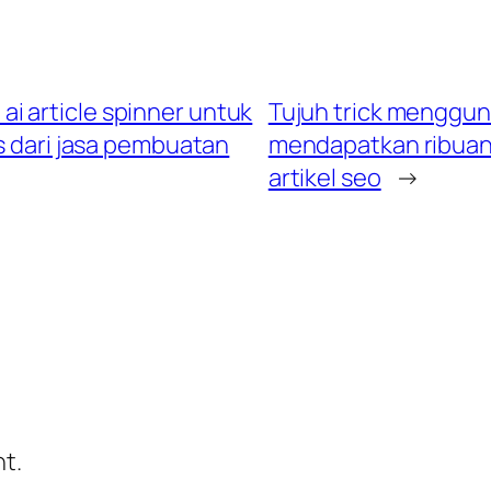
i article spinner untuk
Tujuh trick mengguna
 dari jasa pembuatan
mendapatkan ribuan k
artikel seo
→
t.