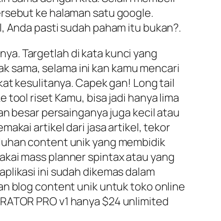
ersebut ke halaman satu google.
l, Anda pasti sudah paham itu bukan?.
a. Targetlah di kata kunci yang
idak sama, selama ini kan kamu mencari
at kesulitanya. Capek gan! Long tail
tool riset Kamu, bisa jadi hanya lima
an besar persainganya juga kecil atau
kai artikel dari jasa artikel, tekor
uluhan content unik yang membidik
akai mass planner spintax atau yang
plikasi ini sudah dikemas dalam
an blog content unik untuk toko online
NERATOR PRO v1 hanya $24 unlimited