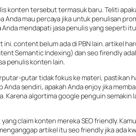
is konten tersebut termasuk baru. Teliti apak
pa Anda mau percaya jika untuk penulisan pr
ika Anda mendapati jasa penulis yang seperti itu
t ini. content belum ada di PBN lain. artikel h
atent Semantic Indexing) dan seo firendly adala
sa penulis konten lain.
utar-putar tidak fokus ke materi, pastikan hal
p Anda sendiri, apakah Anda enjoy jika memb
ya. Karena algortima google penguin semakin
yang claim konten mereka SEO friendly. Kamu ha
nganggap artikel itu seo friendly jika ada kw 