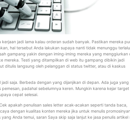
sanya kerjaan jadi lama kalau orderan sudah banyak. Pastikan mereka p
akan, hal tersebut Anda lakukan supaya nanti tidak menunggu terlalu
 usah gampang yakin dengan iming-iming mereka yang menggiurkan 
e mereka. Testi yang ditampilkan di web itu gampang dibikin jadi
 ditulis langsung oleh pelanggan di status twitter, atau di kaskus
l jadi saja. Berbeda dengan yang dijanjikan di depan. Ada juga yang
aris pemesan, padahal sebelumnya keren. Mungkin karena kejar target
paya cepat selesai.
. Cek apakah penulisan sales letter acak-acakan seperti tanda baca,
rcaya dengan kualitas konten mereka jika untuk menulis promosinya
s yang Anda temui, saran Saya skip saja lanjut ke jasa penulis artikel