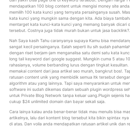
mendapatkan 100 blog content untuk mengisi money site anda.
memilih 100 kata kunci yang ternyata persainganya susah. Ma
kata kunci yang mungkin sama dengan kita. Ada biaya tambaha
mentarget kata kunci-kata kunci yang memang banyak dicari or
tersebut. Costnya juga tidak murah bukan untuk jasa backlink?
Nah Saya kasih Tahu caranyanya supaya Kamu bisa mendatangk
sangat kecil persainganya. Ealah seperti itu sih sudah pahamla
dengan riset berjam-jam menganalisa satu demi satu kata kunc
long tail keyword dari google suggest. Mungkin cuma 5 atau 10
rahasianya, volume berbanding lurus dengan tingkat kesulita
memakai content dari jasa artikel seo murah, bangkrut bos!. 
ratusan content unik yang membidik semua ltk tersebut dengan 
algorithm atau yang lainnya. Tapi saya menyarankan untuk 
software ini sudah dikemas dalam sebuah plugin wordpress sehi
untuk Private Blog Network tanpa keluar uang.Plugin sejenis
cukup $24 unlimited domain dan bayar sekali saja.
Cara lainya kalau anda benar-benar tidak mau menulis bisa mas
artikelnya, lalu dari kontent blog tersebut kita bikin spinta
di atas. Dan voila anda mendapatkan ratusan artikel unik dan