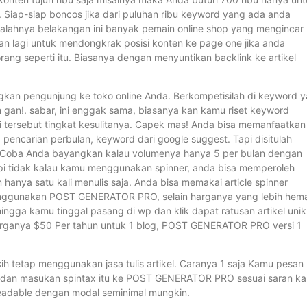
 Siap-siap boncos jika dari puluhan ribu keyword yang ada anda
salahnya belakangan ini banyak pemain online shop yang mengincar
n lagi untuk mendongkrak posisi konten ke page one jika anda
ang seperti itu. Biasanya dengan menyuntikan backlink ke artikel
.
an pengunjung ke toko online Anda. Berkompetisilah di keyword 
h gan!. sabar, ini enggak sama, biasanya kan kamu riset keyword
i tersebut tingkat kesulitanya. Capek mas! Anda bisa memanfaatkan
 pencarian perbulan, keyword dari google suggest. Tapi disitulah
n. Coba Anda bayangkan kalau volumenya hanya 5 per bulan dengan
Tapi tidak kalau kamu menggunakan spinner, anda bisa memperoleh
hanya satu kali menulis saja. Anda bisa memakai article spinner
menggunakan POST GENERATOR PRO, selain harganya yang lebih hem
ngga kamu tinggal pasang di wp dan klik dapat ratusan artikel unik
 harganya $50 Per tahun untuk 1 blog, POST GENERATOR PRO versi 1
ih tetap menggunakan jasa tulis artikel. Caranya 1 saja Kamu pesan
x nya dan masukan spintax itu ke POST GENERATOR PRO sesuai saran k
 readable dengan modal seminimal mungkin.