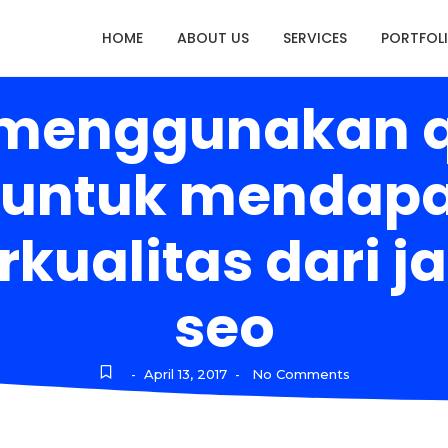
HOME
ABOUT US
SERVICES
PORTFOL
 menggunakan q
y untuk mendapa
kualitas dari jas
seo
April 13, 2017
No Comments
-
-