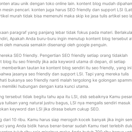
 konten atau unik dengan toko online lain. kontent blog mudah dipaha
 mesin pencari. konten juga harus SEO friendly dan support LSI (La
rtikel murah tidak bisa memenuhi maka skip ke jasa tulis artikel seo l
ukaan paragraf yang panjang lebar tidak fokus pada materi. Berlakul
diri, Apakah Anda buru-buru ingin menutup kontent blog tersebut a
 oleh manusia semakin disenangi oleh google penguin.
ereka SEO friendly. Pengertian SEO friendly setiap orang tidaklah
t blog itu seo friendly jika ada keyword utama di depan, di setiap
memberikan tautan ke kontent blog sendiri itu seo friendly, yang ini
bahwa jasanya seo friendly dan support LSI. Tapi yang mereka tulis
hati bukanya seo friendly nanti malah tergolong ke golongan spam
sih memiliki hubungan dengan kata kunci utama.
ring tersebut tidak begitu tahu apa itu LSI, dsb sebaiknya Kamu pesa
ya tulisan yang natural justru bagus, LSI nya mengalis sendiri masuk
isipkan keyword dan LSI jika dirasa belum cukup SEO.
 dari 10 ribu. Kamu harus siap merogoh kocek banyak jika ingin se
nci yang Anda bidik harus benar-benar sudah Kamu riset terlebih dul
konten tujuh ribu saja misalnya maka Anda butuh 700 ribu hanya un