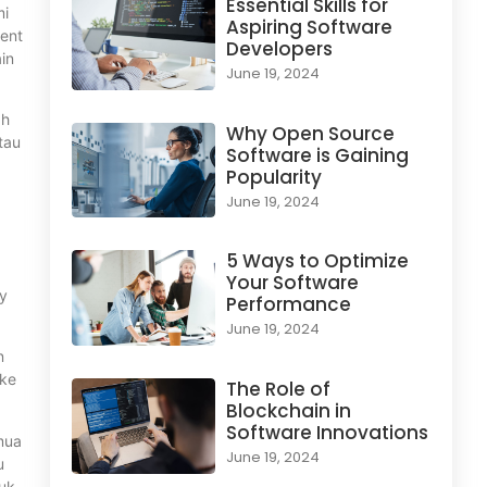
Essential Skills for
mi
Aspiring Software
tent
Developers
ain
June 19, 2024
ah
Why Open Source
tau
Software is Gaining
Popularity
June 19, 2024
5 Ways to Optimize
Your Software
my
Performance
June 19, 2024
n
 ke
The Role of
Blockchain in
Software Innovations
mua
June 19, 2024
u
tuk