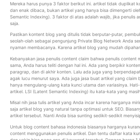
Mereka harus punya 3 faktor berikut ini. artikel tidak duplikat
dan enak dibaca, bukan artikel yang hanya bisa dimengerti oleh
Semantic Indexing). 3 faktor di atas adalah wajib, jika penulis a
saja.
Pastikan kontent blog yang ditulis tidak berputar-putar, pemb
seolah-olah sebagai pengunjung Private Blog Network Anda sen
nyaman membacanya. Karena artikel blog yang mudah dipahami
Kebanyakan jasa penulis content claim bahwa penulis content m
sama, Anda harus teliti dengan hal ini. Ada yang berpikir konten
paragrap, dan di akhir konten. Lalu ada juga yang berpendapat 
agak lucu menurut saya. Ada juga jasa buat artikel yang claim 
hanya mengulang-ulang kata kunci utama dan variasinya. Hati-
artikel. LSI (Latent Semantic Indexing) itu kata-kata yang ma
Misal nih jasa tulis artikel yang Anda incar karena harganya mi
saja artikel blog yang natural tanpa optimasi untuk SEO. Biasan
artikel tersebut. Nanti Anda bisa sunting sedikit-sedikit meny
Untuk blog content bahasa indonesia biasanya harganya kurang
content menggunakan penulis artikel. Dan tentu daftar kata ku
dan yakin bisa page one di keyword tersebut. Dengan harga 1 