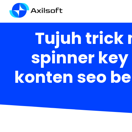
Tujuh trick
spinner ke
konten seo ber