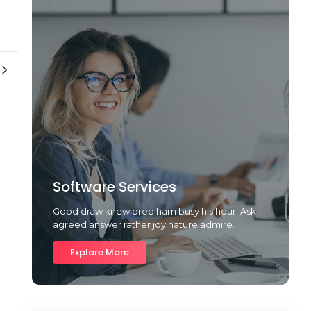
Software Services
Good draw knew bred ham busy his hour. Ask
agreed answer rather joy nature admire.
Explore More