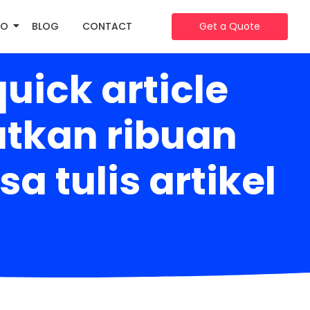
IO
BLOG
CONTACT
Get a Quote
uick article
tkan ribuan
a tulis artikel