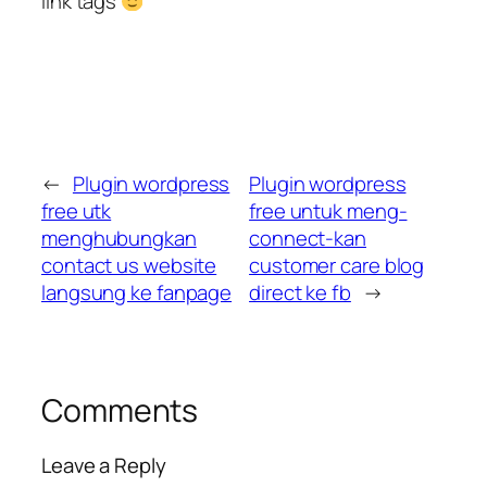
link tags
←
Plugin wordpress
Plugin wordpress
free utk
free untuk meng-
menghubungkan
connect-kan
contact us website
customer care blog
langsung ke fanpage
direct ke fb
→
Comments
Leave a Reply